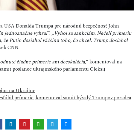
denta USA Donalda Trumpa pre národnú bezpečnosť John
in jednoznačne vyhral"
. „
Vyhol sa sankciám. Nečelí prímeriu
om, že Putin dosiahol väčšinu toho, čo chcel. Trump dosiahol
 web CNN.
hodnuté žiadne prímerie ani deeskalácia
,“ komentoval na
amit poslanec ukrajinského parlamentu Oleksij
ojna na Ukrajine
esľúbil prímerie, komentoval samit bývalý Trumpov poradca