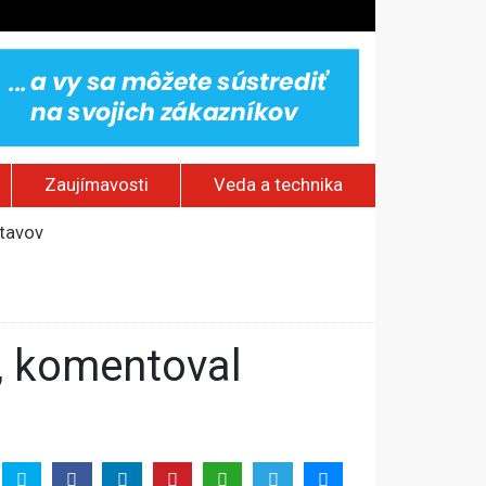
Zaujímavosti
Veda a technika
stavov
ským hraniciam