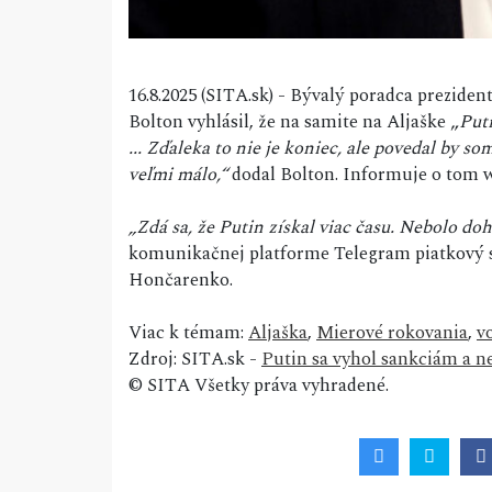
16.8.2025 (SITA.sk) - Bývalý poradca prezi
Bolton vyhlásil, že na samite na Aljaške „
Put
... Zďaleka to nie je koniec, ale povedal by s
veľmi málo,“
dodal Bolton. Informuje o tom
„Zdá sa, že Putin získal viac času. Nebolo do
komunikačnej platforme Telegram piatkový s
Hončarenko.
Viac k témam:
Aljaška
,
Mierové rokovania
,
v
Zdroj: SITA.sk -
Putin sa vyhol sankciám a n
© SITA Všetky práva vyhradené.