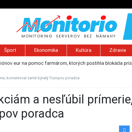
Šport
Ekonomika
Kultúra
Zdravie
liónov eur na pomoc farmárom, ktorých postihla blokáda prí
ú radu štátu po incidente s dronom pri ukrajinskom lietadle
lčanie prezidentskej kandidátky francúzskych Zelených
merie, komentoval samit bývalý Trumpov poradca
pred šírením dezertifikácie. Riziko sa približuje aj k sloven
ancúzsku stretne s obeťami sexuálneho zneužívania kňazmi
mpov poradca