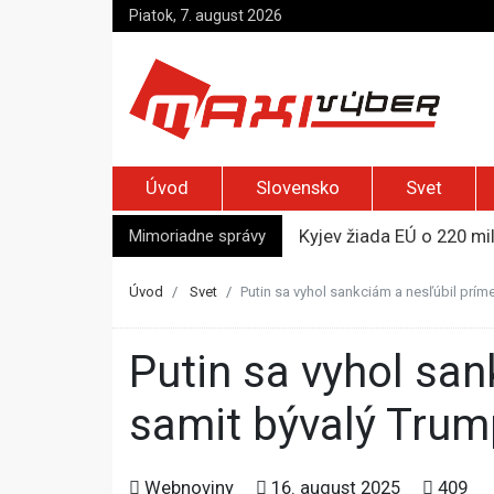
Piatok, 7. august 2026
Úvod
Slovensko
Svet
Mimoriadne správy
Kyjev žiada EÚ o 220 mi
Merz zvolal bezpečnostn
Elon Musk vyzval na um
Úvod
Svet
Putin sa vyhol sankciám a nesľúbil prí
Európska komisia varuje 
Pápež Lev XIV. sa vo Fr
Putin sa vyhol sankciám a nesľúbil prímerie, komentoval
samit bývalý Tru
Webnoviny
16. august 2025
409