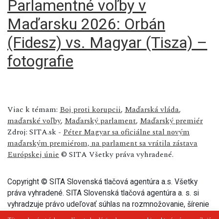
Parlamentné voľby v
Maďarsku 2026: Orbán
(Fidesz) vs. Magyar (Tisza) –
fotografie
Viac k témam:
Boj proti korupcii
,
Maďarská vláda
,
maďarské voľby
,
Maďarský parlament
,
Maďarský premiér
Zdroj: SITA.sk -
Péter Magyar sa oficiálne stal novým
maďarským premiérom, na parlament sa vrátila zástava
Európskej únie
© SITA Všetky práva vyhradené.
Copyright © SITA Slovenská tlačová agentúra a.s. Všetky
práva vyhradené. SITA Slovenská tlačová agentúra a. s. si
vyhradzuje právo udeľovať súhlas na rozmnožovanie, šírenie
a na verejný prenos tohto článku a jeho častí.