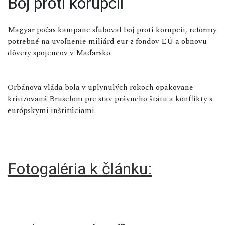
Boj proti korupcii
Magyar počas kampane sľuboval boj proti korupcii, reformy
potrebné na uvoľnenie miliárd eur z fondov EÚ a obnovu
dôvery spojencov v Maďarsko.
Orbánova vláda bola v uplynulých rokoch opakovane
kritizovaná
Bruselom
pre stav právneho štátu a konflikty s
európskymi inštitúciami.
Fotogaléria k článku: