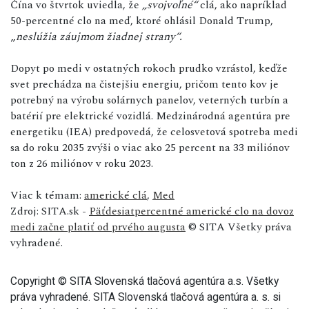
Čína vo štvrtok uviedla, že
„svojvoľné“
clá, ako napríklad
50-percentné clo na meď, ktoré ohlásil Donald Trump,
„
neslúžia záujmom žiadnej strany“.
Dopyt po medi v ostatných rokoch prudko vzrástol, keďže
svet prechádza na čistejšiu energiu, pričom tento kov je
potrebný na výrobu solárnych panelov, veterných turbín a
batérií pre elektrické vozidlá. Medzinárodná agentúra pre
energetiku (IEA) predpovedá, že celosvetová spotreba medi
sa do roku 2035 zvýši o viac ako 25 percent na 33 miliónov
ton z 26 miliónov v roku 2023.
Viac k témam:
americké clá
,
Med
Zdroj: SITA.sk -
Päťdesiatpercentné americké clo na dovoz
medi začne platiť od prvého augusta
© SITA Všetky práva
vyhradené.
Copyright © SITA Slovenská tlačová agentúra a.s. Všetky
práva vyhradené. SITA Slovenská tlačová agentúra a. s. si