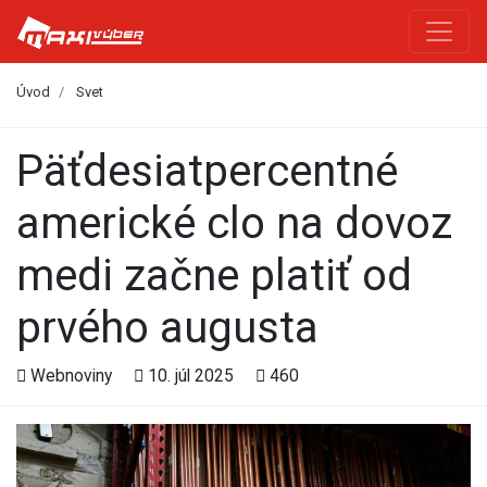
Úvod
Svet
Päťdesiatpercentné
americké clo na dovoz
medi začne platiť od
prvého augusta
Webnoviny
10. júl 2025
460