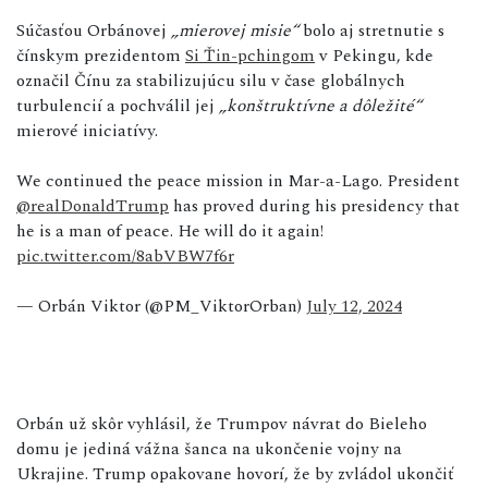
Súčasťou Orbánovej
„mierovej misie“
bolo aj stretnutie s
čínskym prezidentom
Si Ťin-pchingom
v Pekingu, kde
označil Čínu za stabilizujúcu silu v čase globálnych
turbulencií a pochválil jej
„konštruktívne a dôležité“
mierové iniciatívy.
We continued the peace mission in Mar-a-Lago. President
@realDonaldTrump
has proved during his presidency that
he is a man of peace. He will do it again!
pic.twitter.com/8abVBW7f6r
— Orbán Viktor (@PM_ViktorOrban)
July 12, 2024
Orbán už skôr vyhlásil, že Trumpov návrat do Bieleho
domu je jediná vážna šanca na ukončenie vojny na
Ukrajine. Trump opakovane hovorí, že by zvládol ukončiť