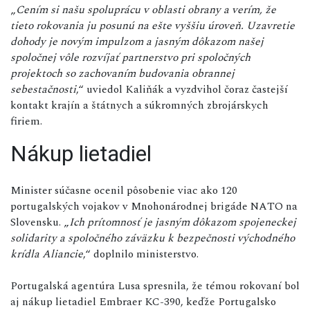
„
Cením si našu spoluprácu v oblasti obrany a verím, že
tieto rokovania ju posunú na ešte vyššiu úroveň. Uzavretie
dohody je novým impulzom a jasným dôkazom našej
spoločnej vôle rozvíjať partnerstvo pri spoločných
projektoch so zachovaním budovania obrannej
sebestačnosti
,“ uviedol Kaliňák a vyzdvihol čoraz častejší
kontakt krajín a štátnych a súkromných zbrojárskych
firiem.
Nákup lietadiel
Minister súčasne ocenil pôsobenie viac ako 120
portugalských vojakov v Mnohonárodnej brigáde NATO na
Slovensku. „
Ich prítomnosť je jasným dôkazom spojeneckej
solidarity a spoločného záväzku k bezpečnosti východného
krídla Aliancie
,“ doplnilo ministerstvo.
Portugalská agentúra Lusa spresnila, že témou rokovaní bol
aj nákup lietadiel Embraer KC-390, keďže Portugalsko