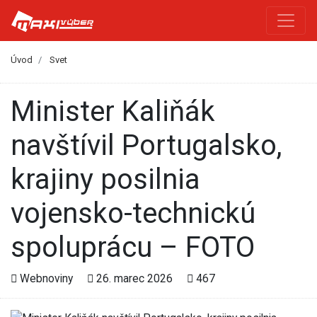
Úvod
Svet
Minister Kaliňák
navštívil Portugalsko,
krajiny posilnia
vojensko-technickú
spoluprácu – FOTO
Webnoviny
26. marec 2026
467