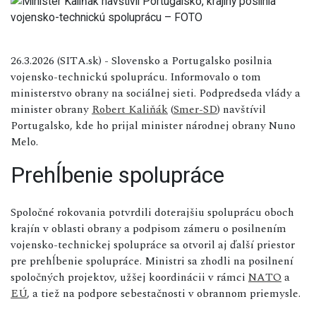
26.3.2026 (SITA.sk) - Slovensko a Portugalsko posilnia
vojensko-technickú spoluprácu. Informovalo o tom
ministerstvo obrany na sociálnej sieti. Podpredseda vlády a
minister obrany
Robert Kaliňák
(
Smer-SD
) navštívil
Portugalsko, kde ho prijal minister národnej obrany Nuno
Melo.
Prehĺbenie spolupráce
Spoločné rokovania potvrdili doterajšiu spoluprácu oboch
krajín v oblasti obrany a podpisom zámeru o posilnením
vojensko-technickej spolupráce sa otvoril aj ďalší priestor
pre prehĺbenie spolupráce. Ministri sa zhodli na posilnení
spoločných projektov, užšej koordinácii v rámci
NATO
a
EÚ
, a tiež na podpore sebestačnosti v obrannom priemysle.