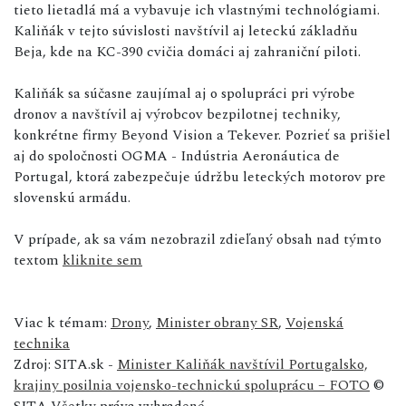
tieto lietadlá má a vybavuje ich vlastnými technológiami.
Kaliňák v tejto súvislosti navštívil aj leteckú základňu
Beja, kde na KC-390 cvičia domáci aj zahraniční piloti.
Kaliňák sa súčasne zaujímal aj o spolupráci pri výrobe
dronov a navštívil aj výrobcov bezpilotnej techniky,
konkrétne firmy Beyond Vision a Tekever. Pozrieť sa prišiel
aj do spoločnosti OGMA - Indústria Aeronáutica de
Portugal, ktorá zabezpečuje údržbu leteckých motorov pre
slovenskú armádu.
V prípade, ak sa vám nezobrazil zdieľaný obsah nad týmto
textom
kliknite sem
Viac k témam:
Drony
,
Minister obrany SR
,
Vojenská
technika
Zdroj: SITA.sk -
Minister Kaliňák navštívil Portugalsko,
krajiny posilnia vojensko-technickú spoluprácu – FOTO
©
SITA Všetky práva vyhradené.