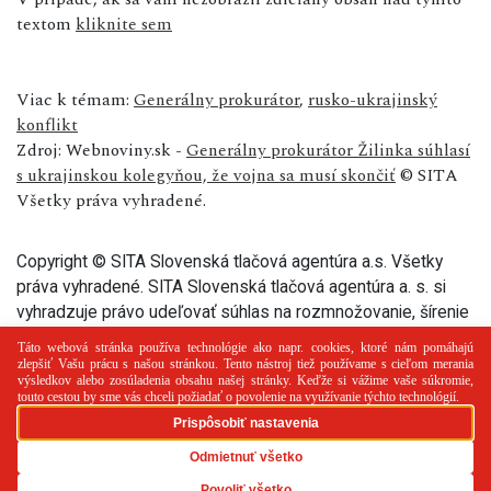
textom
kliknite sem
Viac k témam:
Generálny prokurátor
,
rusko-ukrajinský
konflikt
Zdroj: Webnoviny.sk -
Generálny prokurátor Žilinka súhlasí
s ukrajinskou kolegyňou, že vojna sa musí skončiť
© SITA
Všetky práva vyhradené.
Copyright © SITA Slovenská tlačová agentúra a.s. Všetky
práva vyhradené. SITA Slovenská tlačová agentúra a. s. si
vyhradzuje právo udeľovať súhlas na rozmnožovanie, šírenie
a na verejný prenos tohto článku a jeho častí.
PR článok
Reklama
Spolupráca
Kontakt
Zásady