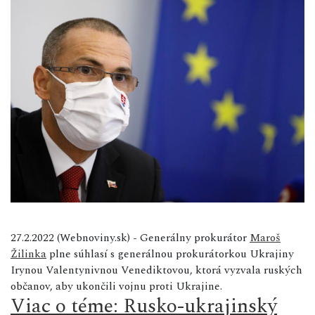
27.2.2022 (Webnoviny.sk) - Generálny prokurátor
Maroš
Žilinka
plne súhlasí s generálnou prokurátorkou Ukrajiny
Irynou Valentynivnou Venediktovou, ktorá vyzvala ruských
občanov, aby ukončili vojnu proti Ukrajine.
Viac o téme: Rusko-ukrajinský