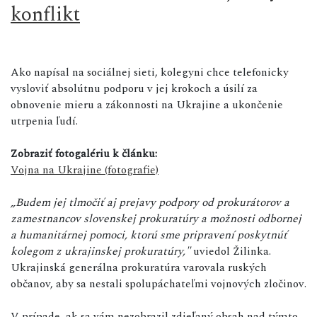
konflikt
Ako napísal na sociálnej sieti, kolegyni chce telefonicky
vysloviť absolútnu podporu v jej krokoch a úsilí za
obnovenie mieru a zákonnosti na Ukrajine a ukončenie
utrpenia ľudí.
Zobraziť fotogalériu k článku:
Vojna na Ukrajine (fotografie)
„Budem jej tlmočiť aj prejavy podpory od prokurátorov a
zamestnancov slovenskej prokuratúry a možnosti odbornej
a humanitárnej pomoci, ktorú sme pripravení poskytnúť
kolegom z ukrajinskej prokuratúry,"
uviedol Žilinka.
Ukrajinská generálna prokuratúra varovala ruských
občanov, aby sa nestali spolupáchateľmi vojnových zločinov.
V prípade, ak sa vám nezobrazil zdieľaný obsah nad týmto