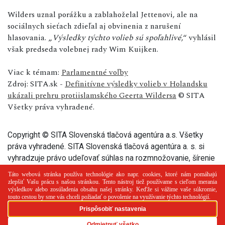
Wilders uznal porážku a zablahoželal Jettenovi, ale na
sociálnych sieťach zdieľal aj obvinenia z narušení
hlasovania. „
Výsledky týchto volieb sú spoľahlivé
,“ vyhlásil
však predseda volebnej rady Wim Kuijken.
Viac k témam:
Parlamentné voľby
Zdroj: SITA.sk -
Definitívne výsledky volieb v Holandsku
ukázali prehru protiislamského Geerta Wildersa
© SITA
Všetky práva vyhradené.
Copyright © SITA Slovenská tlačová agentúra a.s. Všetky
práva vyhradené. SITA Slovenská tlačová agentúra a. s. si
vyhradzuje právo udeľovať súhlas na rozmnožovanie, šírenie
a na verejný prenos tohto článku a jeho častí.