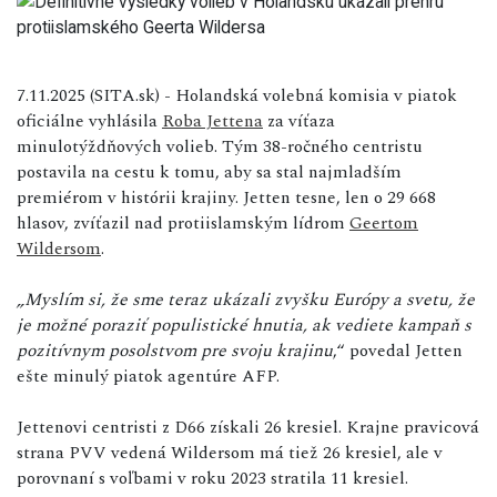
7.11.2025 (SITA.sk) - Holandská volebná komisia v piatok
oficiálne vyhlásila
Roba Jettena
za víťaza
minulotýždňových volieb. Tým 38-ročného centristu
postavila na cestu k tomu, aby sa stal najmladším
premiérom v histórii krajiny. Jetten tesne, len o 29 668
hlasov, zvíťazil nad protiislamským lídrom
Geertom
Wildersom
.
„Myslím si, že sme teraz ukázali zvyšku Európy a svetu, že
je možné poraziť populistické hnutia, ak vediete kampaň s
pozitívnym posolstvom pre svoju krajinu
,“ povedal Jetten
ešte minulý piatok agentúre AFP.
Jettenovi centristi z D66 získali 26 kresiel. Krajne pravicová
strana PVV vedená Wildersom má tiež 26 kresiel, ale v
porovnaní s voľbami v roku 2023 stratila 11 kresiel.