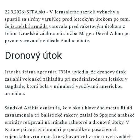
22.3.2026 (SITA.sk) - V Jeruzaleme zazneli výbuchy a
spustili sa sirény varujúce pred leteckým útokom po tom,
čo
izraelská armáda
varovala pred raketovým útokom z
Iránu. Izraelská záchranná služba Magen David Adom po
prvom varovaní nehlásila žiadne obete.
Dronový útok
Iránska štátna agentúra IRNA
uviedla, že dronový útok
zasiahli vojenskú základňu pri medzinárodnom letisku v
Bagdade, ktorá bola v minulosti využívaná americkou
armádou.
Saudská Arábia oznámila, že v okolí hlavného mesta Rijád
zaznamenala tri balistické rakety, zatiaľ čo Spojené arabské
emiráty reagovali na iránske raketové a dronové útoky. V
Katare pátrajú záchranári po posádke a pasažieroch
vojenského vrtuľníka, ktorý havaroval v miestnych vodách