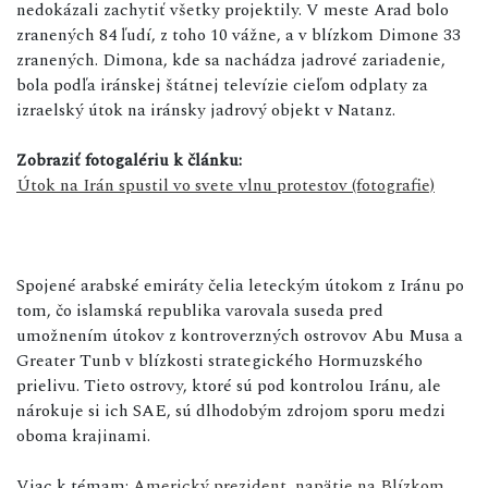
nedokázali zachytiť všetky projektily. V meste Arad bolo
zranených 84 ľudí, z toho 10 vážne, a v blízkom Dimone 33
zranených. Dimona, kde sa nachádza jadrové zariadenie,
bola podľa iránskej štátnej televízie cieľom odplaty za
izraelský útok na iránsky jadrový objekt v Natanz.
Zobraziť fotogalériu k článku:
Útok na Irán spustil vo svete vlnu protestov (fotografie)
Spojené arabské emiráty čelia leteckým útokom z Iránu po
tom, čo islamská republika varovala suseda pred
umožnením útokov z kontroverzných ostrovov Abu Musa a
Greater Tunb v blízkosti strategického Hormuzského
prielivu. Tieto ostrovy, ktoré sú pod kontrolou Iránu, ale
nárokuje si ich SAE, sú dlhodobým zdrojom sporu medzi
oboma krajinami.
Viac k témam:
Americký prezident
,
napätie na Blízkom