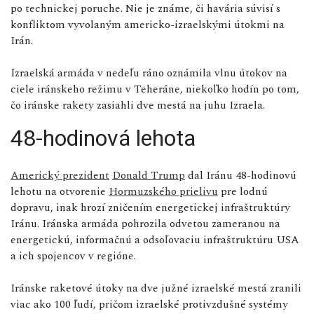
po technickej poruche. Nie je známe, či havária súvisí s
konfliktom vyvolaným americko-izraelskými útokmi na
Irán.
Izraelská armáda v nedeľu ráno oznámila vlnu útokov na
ciele iránskeho režimu v Teheráne, niekoľko hodín po tom,
čo iránske rakety zasiahli dve mestá na juhu Izraela.
48-hodinová lehota
Americký prezident
Donald Trump
dal Iránu 48-hodinovú
lehotu na otvorenie
Hormuzského prielivu
pre lodnú
dopravu, inak hrozí zničením energetickej infraštruktúry
Iránu. Iránska armáda pohrozila odvetou zameranou na
energetickú, informačnú a odsoľovaciu infraštruktúru USA
a ich spojencov v regióne.
Iránske raketové útoky na dve južné izraelské mestá zranili
viac ako 100 ľudí, pričom izraelské protivzdušné systémy