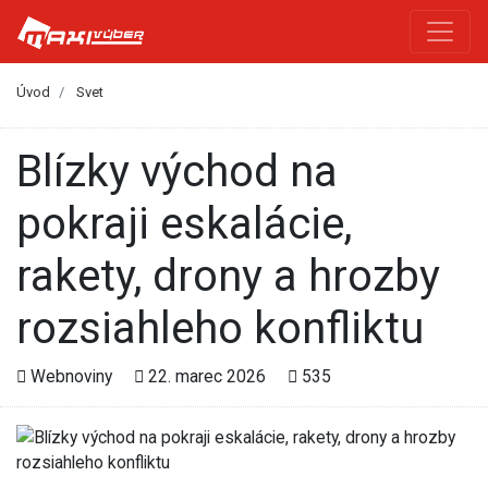
Úvod
Svet
Blízky východ na
pokraji eskalácie,
rakety, drony a hrozby
rozsiahleho konfliktu
Webnoviny
22. marec 2026
535