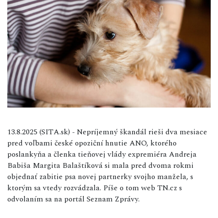
13.8.2025 (SITA.sk) - Nepríjemný škandál rieši dva mesiace
pred voľbami české opoziční hnutie ANO, ktorého
poslankyňa a členka tieňovej vlády expremiéra Andreja
Babiša Margita Balaštíková si mala pred dvoma rokmi
objednať zabitie psa novej partnerky svojho manžela, s
ktorým sa vtedy rozvádzala. Píše o tom web TN.cz s
odvolaním sa na portál Seznam Zprávy.