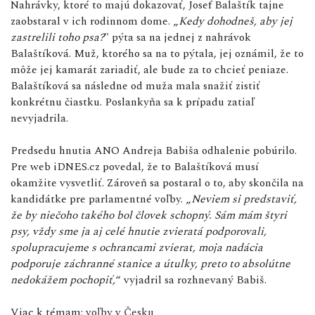
Nahrávky, ktoré to majú dokazovať, Josef Balaštík tajne
zaobstaral v ich rodinnom dome. „
Kedy dohodneš, aby jej
zastrelili toho psa?
" pýta sa na jednej z nahrávok
Balaštíková. Muž, ktorého sa na to pýtala, jej oznámil, že to
môže jej kamarát zariadiť, ale bude za to chcieť peniaze.
Balaštíková sa následne od muža mala snažiť zistiť
konkrétnu čiastku. Poslankyňa sa k prípadu zatiaľ
nevyjadrila.
Predsedu hnutia ANO Andreja Babiša odhalenie pobúrilo.
Pre web iDNES.cz povedal, že to Balaštíková musí
okamžite vysvetliť. Zároveň sa postaral o to, aby skončila na
kandidátke pre parlamentné voľby. „
Neviem si predstaviť,
že by niečoho takého bol človek schopný. Sám mám štyri
psy, vždy sme ja aj celé hnutie zvieratá podporovali,
spolupracujeme s ochrancami zvierat, moja nadácia
podporuje záchranné stanice a útulky, preto to absolútne
nedokážem pochopiť,
“ vyjadril sa rozhnevaný Babiš.
Viac k témam:
voľby v Česku