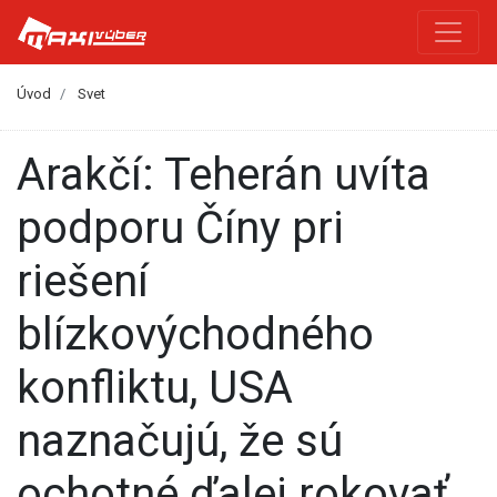
Úvod
Svet
Arakčí: Teherán uvíta
podporu Číny pri
riešení
blízkovýchodného
konfliktu, USA
naznačujú, že sú
ochotné ďalej rokovať