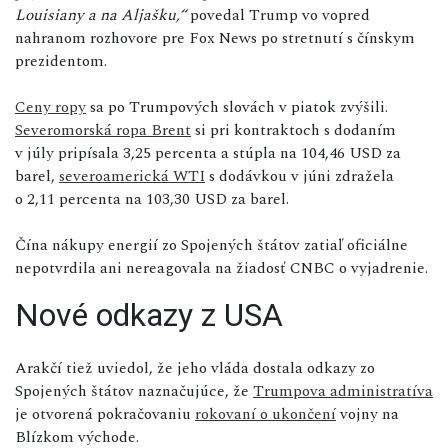
Louisiany a na Aljašku,“
povedal Trump vo vopred
nahranom rozhovore pre Fox News po stretnutí s čínskym
prezidentom.
Ceny ropy
sa po Trumpových slovách v piatok zvýšili.
Severomorská ropa Brent
si pri kontraktoch s dodaním
v júly pripísala 3,25 percenta a stúpla na 104,46 USD za
barel,
severoamerická WTI
s dodávkou v júni zdražela
o 2,11 percenta na 103,30 USD za barel.
Čína nákupy energií zo Spojených štátov zatiaľ oficiálne
nepotvrdila ani nereagovala na žiadosť CNBC o vyjadrenie.
Nové odkazy z USA
Arakčí tiež uviedol, že jeho vláda dostala odkazy zo
Spojených štátov naznačujúce, že
Trumpova administratíva
je otvorená pokračovaniu
rokovaní o ukončení
vojny na
Blízkom východe.