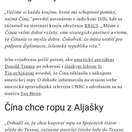
„Vážime si každú krajinu, ktorá má schopnosť pomôcť,
najmä Čínu,“
povedal novinárom v indickom Dillí, kde sa
zúčastnil na stretnutí krajín združenia
BRICS
. „
Máme s
Čínou veľmi dobré vzťahy, sme strategickí partneri a vieme,
že Číňania to myslia dobre. Čokoľvek, čo môžu urobiť pre
podporu diplomacie, Islamská republika víta.“
Jeho vyjadrenia prišli potom, ako
americký prezident
Donald Trump
po rokovaní s
čínskym lídrom
Si
Ťin‑pchingom
uviedol, že Čína súhlasila s nákupom
americkej ropy. O dohode informovala na svojom webe
americká spravodajská televízia CNBC s odvolaním sa na
stanicu
Fox News
.
Čína chce ropu z Aljašky
„Dohodli sa, že chcú kupovať ropu zo Spojených štátov –
pôjdu do Texasu, začneme posielať čínske lode do Texasu,