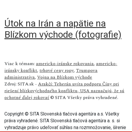
Útok na Irán a napätie na
Blízkom východe (fotografie)
Viac k témam:
americko-iránske rokovania
,
americko-
iránsky konflikt
,
trhové ceny ropy
,
Trumpova
administratíva
,
Vojna na Blízkom východe
Zdroj: SITA.sk -
Arakčí: Teherán uvíta podporu Číny pri
riešení blízkovýchodného konfliktu, USA naznačujú, že sú
ochotné ďalej rokovať
© SITA Všetky práva vyhradené.
Copyright © SITA Slovenská tlačová agentúra a.s. Všetky
práva vyhradené. SITA Slovenská tlačová agentúra a. s. si
vyhradzuje právo udeľovať súhlas na rozmnožovanie, šírenie