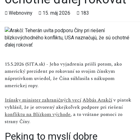
Webnoviny
15. máj 2026
183
15.5.2026 (SITA.sk) - Jeho vyjadrenia prišli potom, ako
americký prezident po rokovaní so svojim čínskym
náprotivkom uviedol, že Čína súhlasila s nákupom
americkej ropy.
Iránsky minister zahraničných vecí
Abbás Arakčí
v piatok
vyhlásil, že je otvorený akejkoľvek podpore pri riešení
konfliktu na Blízkom východe
, a to vrátane pomoci zo
strany Číny.
Peking to myslí dobre