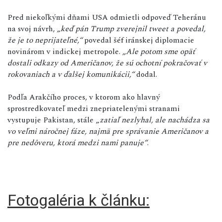
Pred niekoľkými dňami USA odmietli odpoveď Teheránu
na svoj návrh,
„keď pán Trump zverejnil tweet a povedal,
že je to neprijateľné,“
povedal šéf iránskej diplomacie
novinárom v indickej metropole.
„Ale potom sme opäť
dostali odkazy od Američanov, že sú ochotní pokračovať v
rokovaniach a v ďalšej komunikácii,“
dodal.
Podľa Arakčího proces, v ktorom ako hlavný
sprostredkovateľ medzi znepriatelenými stranami
vystupuje Pakistan, stále „
zatiaľ nezlyhal, ale nachádza sa
vo veľmi náročnej fáze, najmä pre správanie Američanov a
pre nedôveru, ktorá medzi nami panuje“
.
Fotogaléria k článku: