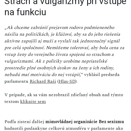
Strach a vulgarizmy pri vstupe
na funkciu
„
Ak chceme zabrániť prejavom rodovo podmieneného
násilia na političkách, je kľúčové, aby sa do jeho riešenia
aktívne zapojili aj muži a vyslali tak jednoznačný signál
pre celú spoločnosť. Nemôžeme tolerovať, aby bola cena za
vstup ženy do verejného života spojená so strachom a
vulgarizmami. Ak z politiky urobíme nepriateľské
prostredie plné osobných útokov na ženy a ich rodiny,
nebudú mať motiváciu do nej vstúpiť
,“ vyhlásil predseda
parlamentu
Richard Raši
(
Hlas-SD
).
V prípade, ak sa vám nezobrazil zdieľaný obsah nad týmto
textom
kliknite sem
Podľa zistení ďalšej
mimovládnej organizácie Bez sexizmu
hodnotili poslankyne celkovú atmosféru v parlamente ako