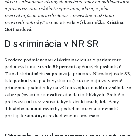
súvisí s absenciou účinných mechanizmov na nahlasovanie
a prešetrovanie takéhoto správania, ako aj s jeho
pretrvávajúcou normalizáciou v prevažne mužskom
prostredí politiky
,” skonštatovala
výskumníčka Kristína
Gotthardová
.
Diskriminácia v NR SR
S rodovo podmienenou diskrimináciou sa v parlamente
podľa výskumu stretlo
59 percent
opýtaných poslankýň.
Táto diskriminácia sa prejavuje priamo v
Národnej rade SR
,
kde poslankyne podľa výskumu často nemajú vytvorené
primerané podmienky na výkon svojho mandátu v súlade so
zabezpečovaním starostlivosti o deti a blízkych.
Problém
pretrváva taktiež v straníckych štruktúrach, kde ženy
dlhodobo nemajú rovnaký podiel na moci ani rovnaký
prístup k samotným rozhodovacím procesom.