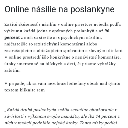
Online násilie na poslankyne
Zažitú skúsenosť s násilím v online priestore uviedla podľa
výskumu každá jedna z opýtaných poslankýň a až
96
percent
z nich sa stretlo aj s psychickým násilím,
najčastejšie so sexistickými komentármi alebo
zastrašujúcim a obťažujúcim správaním a slovnými útokmi.
V online prostredí išlo konkrétne o nenávistné komentáre,
útoky smerované na blízkych a deti, či priame vyhrážky
zabitím.
V prípade, ak sa vám nezobrazil zdieľaný obsah nad týmto
textom
kliknite sem
„
Každá druhá poslankyňa zažila sexuálne obťažovanie v
súvislosti s výkonom svojho mandátu, ale iba 14 percent z
nich v reakcii podniklo nejaké kroky. Tento nízky podiel