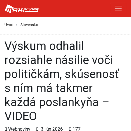
Úvod
Slovensko
Výskum odhalil
rozsiahle násilie voči
političkám, skúsenosť
s ním má takmer
každá poslankyňa –
VIDEO
Webnoviny
3. jún 2026
177