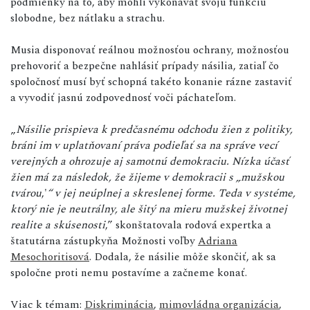
podmienky na to, aby mohli vykonávať svoju funkciu
slobodne, bez nátlaku a strachu.
Musia disponovať reálnou možnosťou ochrany, možnosťou
prehovoriť a bezpečne nahlásiť prípady násilia, zatiaľ čo
spoločnosť musí byť schopná takéto konanie rázne zastaviť
a vyvodiť jasnú zodpovednosť voči páchateľom.
„
Násilie prispieva k predčasnému odchodu žien z politiky,
bráni im v uplatňovaní práva podieľať sa na správe vecí
verejných a ohrozuje aj samotnú demokraciu. Nízka účasť
žien má za následok, že žijeme v demokracii s „mužskou
tvárou
,'
“ v jej neúplnej a skreslenej forme. Teda v systéme,
ktorý nie je neutrálny, ale šitý na mieru mužskej životnej
realite a skúsenosti
,” skonštatovala rodová expertka a
štatutárna zástupkyňa Možnosti voľby
Adriana
Mesochoritisová
. Dodala, že násilie môže skončiť, ak sa
spoločne proti nemu postavíme a začneme konať.
Viac k témam:
Diskriminácia
,
mimovládna organizácia
,