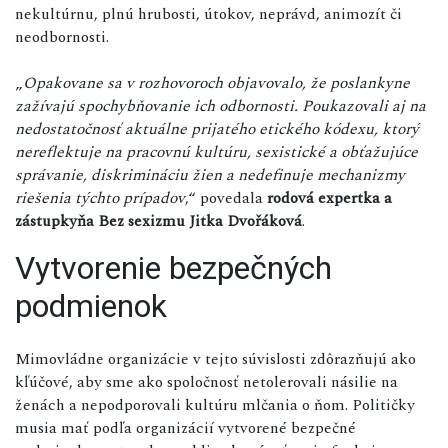
nekultúrnu, plnú hrubosti, útokov, neprávd, animozít či
neodbornosti.
„
Opakovane sa v rozhovoroch objavovalo, že poslankyne
zažívajú spochybňovanie ich odbornosti. Poukazovali aj na
nedostatočnosť aktuálne prijatého etického kódexu, ktorý
nereflektuje na pracovnú kultúru, sexistické a obťažujúce
správanie, diskrimináciu žien a nedefinuje mechanizmy
riešenia týchto prípadov
,“ povedala
rodová expertka a
zástupkyňa Bez sexizmu Jitka Dvořáková
.
Vytvorenie bezpečných
podmienok
Mimovládne organizácie v tejto súvislosti zdôrazňujú ako
kľúčové, aby sme ako spoločnosť netolerovali násilie na
ženách a nepodporovali kultúru mlčania o ňom. Političky
musia mať podľa organizácií vytvorené bezpečné