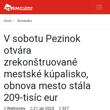
Úvod
Slovensko
V sobotu Pezinok
otvára
zrekonštruované
mestské kúpalisko,
obnova mesto stála
209-tisíc eur
Webnoviny
21. jún 2024
537