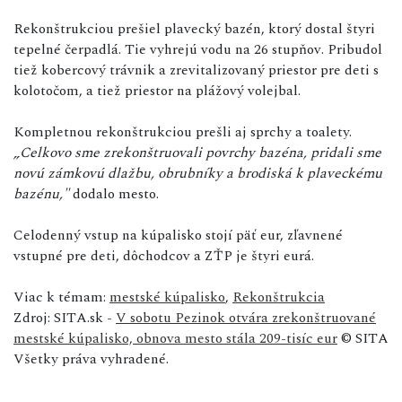
Rekonštrukciou prešiel plavecký bazén, ktorý dostal štyri
tepelné čerpadlá. Tie vyhrejú vodu na 26 stupňov. Pribudol
tiež kobercový trávnik a zrevitalizovaný priestor pre deti s
kolotočom, a tiež priestor na plážový volejbal.
Kompletnou rekonštrukciou prešli aj sprchy a toalety.
„Celkovo sme zrekonštruovali povrchy bazéna, pridali sme
novú zámkovú dlažbu, obrubníky a brodiská k plaveckému
bazénu,"
dodalo mesto.
Celodenný vstup na kúpalisko stojí päť eur, zľavnené
vstupné pre deti, dôchodcov a ZŤP je štyri eurá.
Viac k témam:
mestské kúpalisko
,
Rekonštrukcia
Zdroj: SITA.sk -
V sobotu Pezinok otvára zrekonštruované
mestské kúpalisko, obnova mesto stála 209-tisíc eur
© SITA
Všetky práva vyhradené.