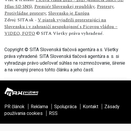
Hlas-SD SNS)
,
Premiér Slovenskej republiky
,
Protesty
,
Protivládne protesty
,
Slovensko je Európa
Zdroj: SITA.sk -
V piatok vyjadrili protestujúci na
Slovensku i v zahraničí nespokojnosť s Ficovou vládou –
VIDEO, FOTO
© SITA Všetky práva vyhradené.
Copyright © SITA Slovenská tlačová agentúra a.s. Všetky
práva vyhradené. SITA Slovenská tlačová agentúra a. s. si
vyhradzuje právo udeľovať súhlas na rozmnožovanie, šírenie
a na verejný prenos tohto článku a jeho častí.
PR článok
Reklama
Spolupráca
Kontakt
Zásady
používania cookies
RSS