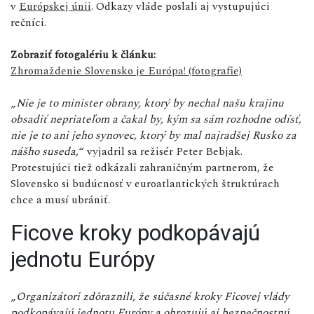
v
Európskej únii
. Odkazy vláde poslali aj vystupujúci
rečníci.
Zobraziť fotogalériu k článku:
Zhromaždenie Slovensko je Európa! (fotografie)
„
Nie je to minister obrany, ktorý by nechal našu krajinu
obsadiť nepriateľom a čakal by, kým sa sám rozhodne odísť,
nie je to ani jeho synovec, ktorý by mal najradšej Rusko za
nášho suseda,
“ vyjadril sa režisér Peter Bebjak.
Protestujúci tiež odkázali zahraničným partnerom, že
Slovensko si budúcnosť v euroatlantických štruktúrach
chce a musí ubrániť.
Ficove kroky podkopávajú
jednotu Európy
„
Organizátori zdôraznili, že súčasné kroky Ficovej vlády
podkopávajú jednotu Európy a ohrozujú aj bezpečnostnú