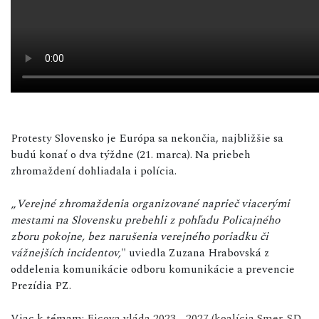
Protesty Slovensko je Európa sa nekončia, najbližšie sa
budú konať o dva týždne (21. marca). Na priebeh
zhromaždení dohliadala i polícia.
„
Verejné zhromaždenia organizované naprieč viacerými
mestami na Slovensku prebehli z pohľadu Policajného
zboru pokojne, bez narušenia verejného poriadku či
vážnejších incidentov,
" uviedla Zuzana Hrabovská z
oddelenia komunikácie odboru komunikácie a prevencie
Prezídia PZ.
Viac k témam:
Ficova vláda 2023 - 2027 (koalícia Smer-SD