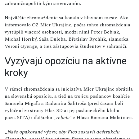
zahraničnopolitickým smerovaním.
Najväčšie zhromaždenie sa konalo v hlavnom meste. Ako
informovalo
OZ Mier Ukrajine
, počas tohto zhromaždenia
vystúpili viaceré osobnosti, medzi nimi Peter Bebjak,
Michal Horský, Saša Duleba, Břetislav Rychlík, slamerka
Veroni Gyenge, a tiež zástupcovia študentov v zahraničí.
Vyzývajú opozíciu na aktívne
kroky
V rámci zhromaždenia sa iniciatíva Mier Ukrajine obrátila
na slovenskú opozíciu, a tiež na trojicu poslancov koalície
Samuela Migaľa a Radomíra Šalitroša (pred časom boli
vylúčení zo strany Hlas-SD aj jej poslaneckého klubu -
pozn. SITA) i ďalšieho „
rebela
" z Hlasu Romana Malatinca.
„
Naše opakované výzvy, aby Fico zastavil deštrukciu
Slovenska, zostali bez odozvy. Preto sa teraz obraciame aj