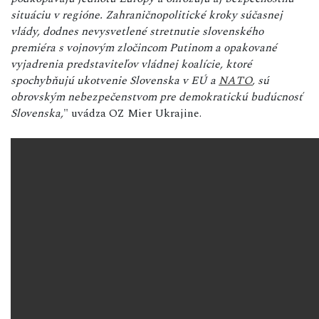
situáciu v regióne. Zahraničnopolitické kroky súčasnej
vlády, dodnes nevysvetlené stretnutie slovenského
premiéra s vojnovým zločincom Putinom a opakované
vyjadrenia predstaviteľov vládnej koalície, ktoré
spochybňujú ukotvenie Slovenska v EÚ a
NATO
, sú
obrovským nebezpečenstvom pre demokratickú budúcnosť
Slovenska,
" uvádza OZ Mier Ukrajine.