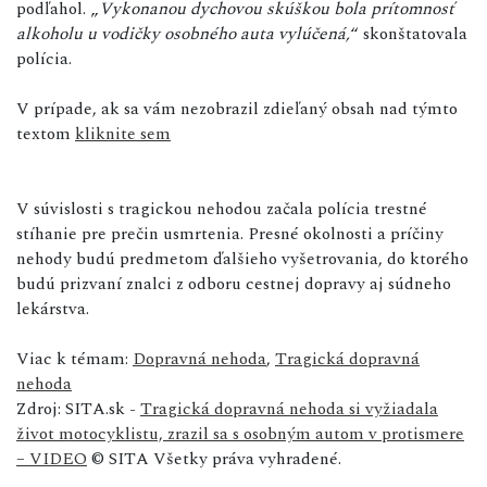
podľahol. „
Vykonanou dychovou skúškou bola prítomnosť
alkoholu u vodičky osobného auta vylúčená,
“ skonštatovala
polícia.
V prípade, ak sa vám nezobrazil zdieľaný obsah nad týmto
textom
kliknite sem
V súvislosti s tragickou nehodou začala polícia trestné
stíhanie pre prečin usmrtenia. Presné okolnosti a príčiny
nehody budú predmetom ďalšieho vyšetrovania, do ktorého
budú prizvaní znalci z odboru cestnej dopravy aj súdneho
lekárstva.
Viac k témam:
Dopravná nehoda
,
Tragická dopravná
nehoda
Zdroj: SITA.sk -
Tragická dopravná nehoda si vyžiadala
život motocyklistu, zrazil sa s osobným autom v protismere
– VIDEO
© SITA Všetky práva vyhradené.