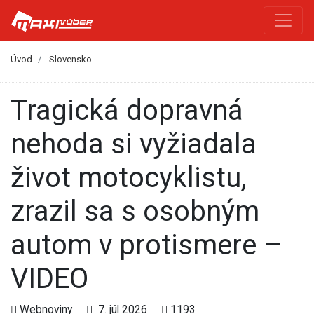
Úvod
Slovensko
Tragická dopravná
nehoda si vyžiadala
život motocyklistu,
zrazil sa s osobným
autom v protismere –
VIDEO
Webnoviny
7. júl 2026
1193