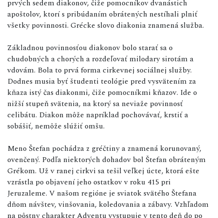
prvých sedem diakonov, čiže pomocníkov dvanástich
apoštolov, ktorí s pribúdaním obrátených nestíhali plniť
všetky povinnosti. Grécke slovo diakonia znamená služba.
Základnou povinnosťou diakonov bolo starať sa o
chudobných a chorých a rozdeľovať milodary sirotám a
vdovám. Bola to prvá forma cirkevnej sociálnej služby.
Dodnes musia byť študenti teológie pred vysvätením za
kňaza istý čas diakonmi, čiže pomocníkmi kňazov. Ide o
nižší stupeň svätenia, na ktorý sa neviaže povinnosť
celibátu. Diakon môže napríklad pochovávať, krstiť a
sobášiť, nemôže slúžiť omšu.
Meno Štefan pochádza z gréčtiny a znamená korunovaný,
ovenčený. Podľa niektorých dohadov bol Štefan obráteným
Grékom. Už v ranej cirkvi sa tešil veľkej úcte, ktorá ešte
vzrástla po objavení jeho ostatkov v roku 415 pri
Jeruzaleme. V našom regióne je sviatok svätého Štefana
dňom návštev, vinšovania, koledovania a zábavy. Vzhľadom
na pôstny charakter Adventu vystupuje v tento deň do po