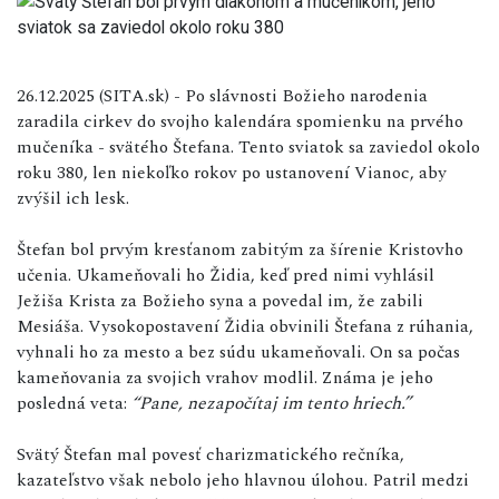
26.12.2025 (SITA.sk) - Po slávnosti Božieho narodenia
zaradila cirkev do svojho kalendára spomienku na prvého
mučeníka - svätého Štefana. Tento sviatok sa zaviedol okolo
roku 380, len niekoľko rokov po ustanovení Vianoc, aby
zvýšil ich lesk.
Štefan bol prvým kresťanom zabitým za šírenie Kristovho
učenia. Ukameňovali ho Židia, keď pred nimi vyhlásil
Ježiša Krista za Božieho syna a povedal im, že zabili
Mesiáša. Vysokopostavení Židia obvinili Štefana z rúhania,
vyhnali ho za mesto a bez súdu ukameňovali. On sa počas
kameňovania za svojich vrahov modlil. Známa je jeho
posledná veta:
“Pane, nezapočítaj im tento hriech.”
Svätý Štefan mal povesť charizmatického rečníka,
kazateľstvo však nebolo jeho hlavnou úlohou. Patril medzi