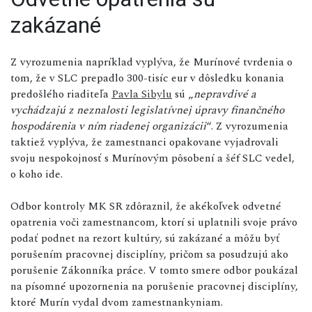
zakázané
Z vyrozumenia napríklad vyplýva, že Murínové tvrdenia o
tom, že v SLC prepadlo 300-tisíc eur v dôsledku konania
predošlého riaditeľa
Pavla Sibylu
sú „
nepravdivé a
vychádzajú z neznalosti legislatívnej úpravy finančného
hospodárenia v ním riadenej organizácii
“. Z vyrozumenia
taktiež vyplýva, že zamestnanci opakovane vyjadrovali
svoju nespokojnosť s Murínovým pôsobení a šéf SLC vedel,
o koho ide.
Odbor kontroly MK SR zdôraznil, že akékoľvek odvetné
opatrenia voči zamestnancom, ktorí si uplatnili svoje právo
podať podnet na rezort kultúry, sú zakázané a môžu byť
porušením pracovnej disciplíny, pričom sa posudzujú ako
porušenie Zákonníka práce. V tomto smere odbor poukázal
na písomné upozornenia na porušenie pracovnej disciplíny,
ktoré Murín vydal dvom zamestnankyniam.