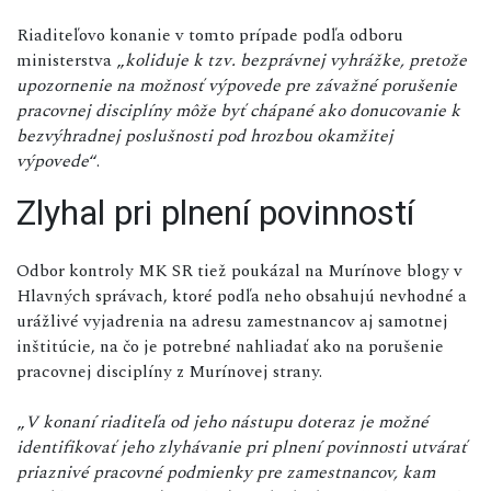
Riaditeľovo konanie v tomto prípade podľa odboru
ministerstva „
koliduje k tzv. bezprávnej vyhrážke, pretože
upozornenie na možnosť výpovede pre závažné porušenie
pracovnej disciplíny môže byť chápané ako donucovanie k
bezvýhradnej poslušnosti pod hrozbou okamžitej
výpovede
“.
Zlyhal pri plnení povinností
Odbor kontroly MK SR tiež poukázal na Murínove blogy v
Hlavných správach, ktoré podľa neho obsahujú nevhodné a
urážlivé vyjadrenia na adresu zamestnancov aj samotnej
inštitúcie, na čo je potrebné nahliadať ako na porušenie
pracovnej disciplíny z Murínovej strany.
„
V konaní riaditeľa od jeho nástupu doteraz je možné
identifikovať jeho zlyhávanie pri plnení povinnosti utvárať
priaznivé pracovné podmienky pre zamestnancov, kam