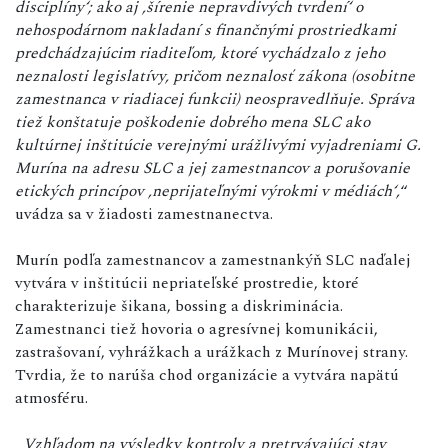
disciplínyʻ; ako aj ,šírenie nepravdivých tvrdeníʻ o
nehospodárnom nakladaní s finančnými prostriedkami
predchádzajúcim riaditeľom, ktoré vychádzalo z jeho
neznalosti legislatívy, pričom neznalosť zákona (osobitne
zamestnanca v riadiacej funkcii) neospravedlňuje. Správa
tiež konštatuje poškodenie dobrého mena SLC ako
kultúrnej inštitúcie verejnými urážlivými vyjadreniami G.
Murína na adresu SLC a jej zamestnancov a porušovanie
etických princípov ,neprijateľnými výrokmi v médiáchʻ,
“
uvádza sa v žiadosti zamestnanectva.
Murín podľa zamestnancov a zamestnankýň SLC naďalej
vytvára v inštitúcii nepriateľské prostredie, ktoré
charakterizuje šikana, bossing a diskriminácia.
Zamestnanci tiež hovoria o agresívnej komunikácii,
zastrašovaní, vyhrážkach a urážkach z Murínovej strany.
Tvrdia, že to narúša chod organizácie a vytvára napätú
atmosféru.
„
Vzhľadom na výsledky kontroly a pretrvávajúci stav