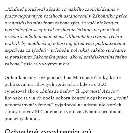
„
Riaditeľ porušoval zásadu rovnakého zaobchádzania v
pracovnoprávnych vzťahoch ustanovenú v Zákonníku práce
a v antidiskriminačnom zákone tým, že voči niektorým
podriadeným sa správal nevhodne (šikanózne praktiky),
pričom s ohľadom na možnosť dlhodobého trvania týchto
praktík by mohlo ísť aj o bossing (útok voči podriadenému
aspoň raz za týždeň v priebehu pol roka), takéto správanie
je porušením Zákonníka práce, ako aj antidiskriminačného
zákona,
“ píše sa vo vyrozumení.
Odbor kontroly tiež poukázal na Murínove články, ktoré
publikoval na Hlavných správach, a kde sa o SLC
vyjadroval ako o „
hniezde hadov
“ či „
pevnosti Apačov
“.
Rovnako sa v nich podľa odboru kontroly opakovane „
veľmi
nekorektnými výrazmi
“ vyjadroval na adresu niektorých
zamestnancov SLC, alebo ich vinil zo zlyhania pri plnení
pracovných úloh.
Odvetné opatrenia sú