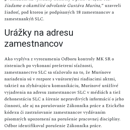
žiadame o okamžité odvolanie Gustáva Murína,
“ uzavreli
žiadosť, pod ktorou je podpísaných 18 zamestnancov a
zamestnankýň SLC.
Urážky na adresu
zamestnancov
Ako vyplýva z vyrozumenia Odboru kontroly MK SR o
zisteniach po vykonaní prešetrení sťažnosti,
zamestnanectvo SLC sa sťažovalo na to, že Murínove
nariadenia sú v rozpore s vnútornými riadiacimi aktmi,
taktiež na zlyhávajúcu komunikáciu, Murínové urážlivé
vyjadrenia na adresu zamestnancov SLC v médiách a tiež
dehonestáciu SLC a šírenie nepravdivých informácií o jeho
činnosti, ale aj na porušovanie Zákonníka práce a Etického
kódexu či zastrašovanie zamestnancov vydávaním
písomných upozornení na porušenie pracovnej disciplíny.
Odbor identifikoval porušenie Zákonníka práce.