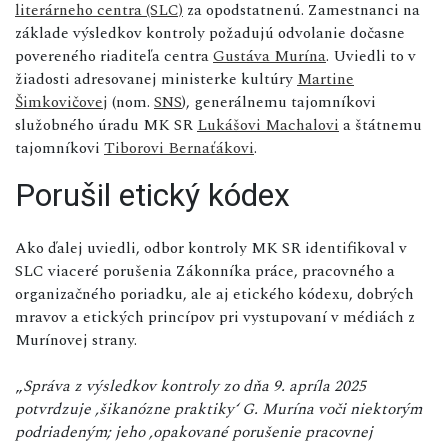
literárneho centra (SLC)
za opodstatnenú. Zamestnanci na
základe výsledkov kontroly požadujú odvolanie dočasne
povereného riaditeľa centra
Gustáva Murína
. Uviedli to v
žiadosti adresovanej ministerke kultúry
Martine
Šimkovičovej
(nom.
SNS
), generálnemu tajomníkovi
služobného úradu MK SR
Lukášovi Machalovi
a štátnemu
tajomníkovi
Tiborovi Bernaťákovi
.
Porušil etický kódex
Ako ďalej uviedli, odbor kontroly MK SR identifikoval v
SLC viaceré porušenia Zákonníka práce, pracovného a
organizačného poriadku, ale aj etického kódexu, dobrých
mravov a etických princípov pri vystupovaní v médiách z
Murínovej strany.
„
Správa z výsledkov kontroly zo dňa 9. apríla 2025
potvrdzuje ,šikanózne praktikyʻ G. Murína voči niektorým
podriadeným; jeho ,opakované porušenie pracovnej