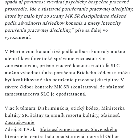
spadá aj povinnosť vytvárať psychicky bezpečné pracovné
prostredie. Ide o sústavné porušovanie pracovnej disciplíny,
ktoré by malo byť zo strany MK SR disciplinárne riešené
podľa závažnosti následkov konania a miery intenzity
porušenia pracovnej disciplíny,
“ píše sa ďalej vo
vyrozumení.
V Murínovom konaní tiež podľa odboru kontroly možno
identifikovať neetické správanie voči ostatným
zamestnancom, pričom viaceré konania riaditeľa SLC
možno vyhodnotiť ako porušenia Etického kódexu a môžu
byť kvalifikované ako porušenie pracovnej disciplíny. V
závere Odbor kontroly MK SR skonštatoval, že sťažnosť
zamestnanectva SLC je opodstatnená.
Viac k témam:
Diskriminácia
,
etický kódex
,
Ministerka
kultúry SR
,
štátny tajomník rezortu kultúry
,
Sťažnosť
,
Zastrašovanie
Zdroj: SITA.sk -
Sťažnosť zamestnancov Slovenského
literárneho centra bola opodstatnená, potvrdil Odbor