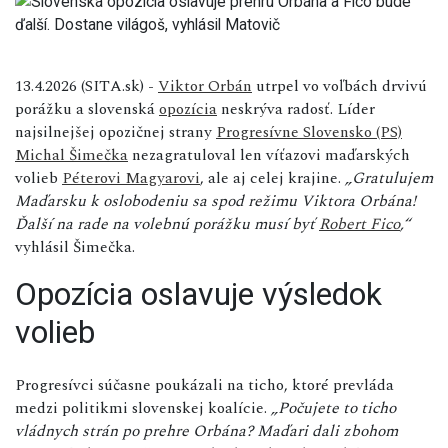
13.4.2026 (SITA.sk) -
Viktor Orbán
utrpel vo voľbách drvivú
porážku a slovenská
opozícia
neskrýva radosť. Líder
najsilnejšej opozičnej strany
Progresívne Slovensko (PS)
Michal Šimečka
nezagratuloval len víťazovi maďarských
volieb
Péterovi Magyarovi
, ale aj celej krajine.
„Gratulujem
Maďarsku k oslobodeniu sa spod režimu Viktora Orbána!
Ďalší na rade na volebnú porážku musí byť
Robert Fico
,“
vyhlásil Šimečka.
Opozícia oslavuje výsledok
volieb
Progresívci súčasne poukázali na ticho, ktoré prevláda
medzi politikmi slovenskej koalície.
„Počujete to ticho
vládnych strán po prehre Orbána? Maďari dali zbohom