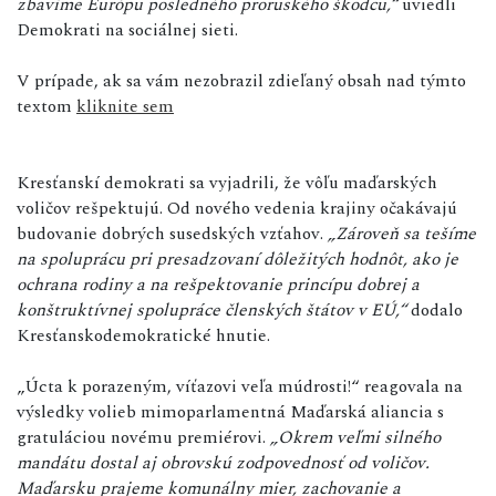
zbavíme Európu posledného proruského škodcu,“
uviedli
Demokrati na sociálnej sieti.
V prípade, ak sa vám nezobrazil zdieľaný obsah nad týmto
textom
kliknite sem
Kresťanskí demokrati sa vyjadrili, že vôľu maďarských
voličov rešpektujú. Od nového vedenia krajiny očakávajú
budovanie dobrých susedských vzťahov.
„Zároveň sa tešíme
na spoluprácu pri presadzovaní dôležitých hodnôt, ako je
ochrana rodiny a na rešpektovanie princípu dobrej a
konštruktívnej spolupráce členských štátov v EÚ,“
dodalo
Kresťanskodemokratické hnutie.
„Úcta k porazeným, víťazovi veľa múdrosti!“ reagovala na
výsledky volieb mimoparlamentná Maďarská aliancia s
gratuláciou novému premiérovi.
„Okrem veľmi silného
mandátu dostal aj obrovskú zodpovednosť od voličov.
Maďarsku prajeme komunálny mier, zachovanie a