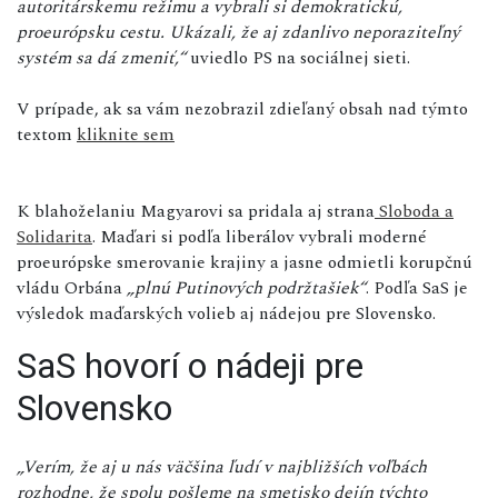
autoritárskemu režimu a vybrali si demokratickú,
proeurópsku cestu. Ukázali, že aj zdanlivo neporaziteľný
systém sa dá zmeniť,“
uviedlo PS na sociálnej sieti.
V prípade, ak sa vám nezobrazil zdieľaný obsah nad týmto
textom
kliknite sem
K blahoželaniu Magyarovi sa pridala aj strana
Sloboda a
Solidarita
. Maďari si podľa liberálov vybrali moderné
proeurópske smerovanie krajiny a jasne odmietli korupčnú
vládu Orbána
„plnú Putinových podržtašiek“
. Podľa SaS je
výsledok maďarských volieb aj nádejou pre Slovensko.
SaS hovorí o nádeji pre
Slovensko
„Verím, že aj u nás väčšina ľudí v najbližších voľbách
rozhodne, že spolu pošleme na smetisko dejín týchto