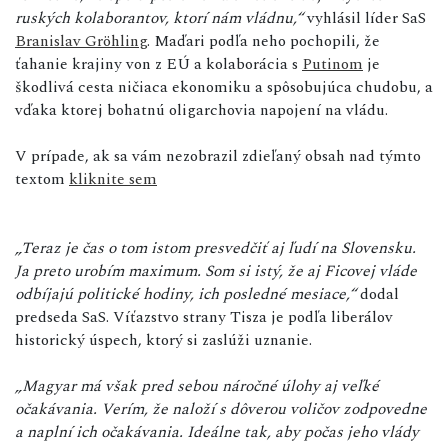
ruských kolaborantov, ktorí nám vládnu,“
vyhlásil líder SaS
Branislav Gröhling
. Maďari podľa neho pochopili, že
ťahanie krajiny von z EÚ a kolaborácia s
Putinom
je
škodlivá cesta ničiaca ekonomiku a spôsobujúca chudobu, a
vďaka ktorej bohatnú oligarchovia napojení na vládu.
V prípade, ak sa vám nezobrazil zdieľaný obsah nad týmto
textom
kliknite sem
„Teraz je čas o tom istom presvedčiť aj ľudí na Slovensku.
Ja preto urobím maximum. Som si istý, že aj Ficovej vláde
odbíjajú politické hodiny, ich posledné mesiace,“
dodal
predseda SaS. Víťazstvo strany Tisza je podľa liberálov
historický úspech, ktorý si zaslúži uznanie.
„Magyar má však pred sebou náročné úlohy aj veľké
očakávania. Verím, že naloží s dôverou voličov zodpovedne
a naplní ich očakávania. Ideálne tak, aby počas jeho vlády