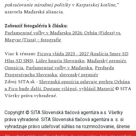
pokračovanie národnej politiky v Karpatskej kotline,“
uzavrela Maďarská aliancia.
Zobraziť fotogalériu k článku:
Parlamentné voľby v Maďarsku 2026: Orbán (Fidesz) vs.
Magyar (Tisza) – fotografie
Viac k témam:
Ficova vláda 2023 - 2027 (koalícia Smer-SD
Hlas-SD SNS)
,
Líder hnutia Slovensko
,
Maďarský premiér
,
Opozícia
,
Parlamentné voľby v Maďarsku
,
Predseda
Progresívneho Slovenska
,
slovenský premiér
Zdroj: SITA.sk -
Slovenská opozícia oslavuje prehru Orbána
a Fico bude ďalší. Dostane világoš, vyhlásil Matovič
© SITA
Všetky práva vyhradené.
Copyright © SITA Slovenská tlačová agentúra a.s. Všetky
práva vyhradené. SITA Slovenská tlačová agentúra a. s. si
vyhradzuje právo udeľovať súhlas na rozmnožovanie, šírenie
a na verejný prenos tohto článku a jeho častí.