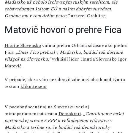
Maďarsko už nebolo izolovaným ruským satelitom, ale
sebavedomým štátom EÚ a naším dobrým susedom.
Osobne mu v tom držím palce,“
uzavrel Gröhling.
Matovič hovorí o prehre Fica
Hnutie Slovensko
vníma prehru Orbána súčasne ako prehru
Fica.
„Dnes Fico prehral v Maďarsku, budúci rok dostane
világoš na Slovensku,“
vyhlásil líder Hnutia Slovensko
Igor
Matovič
.
V prípade, ak sa vám nezobrazil zdieľaný obsah nad týmto
textom
kliknite sem
V podobný scenár aj na Slovensku verí aj
mimoparlamentná strana
Demokrati
.
„Gratulujeme našej
partnerskej strane z EPP k veľkolepému víťazstvu v
Maďarsku a tešíme sa, že budúci rok demokraticky