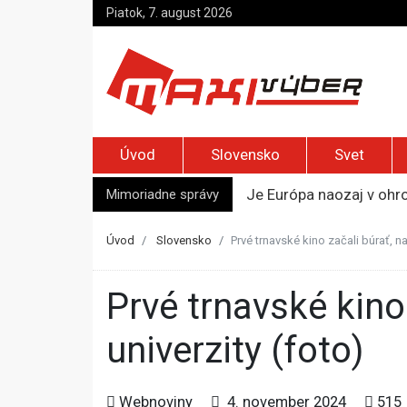
Piatok, 7. august 2026
Úvod
Slovensko
Svet
Mimoriadne správy
Je Európa naozaj v ohr
Pápež Lev XIV. sa vo Fr
Kyjev žiada EÚ o 220 mi
Úvod
Slovensko
Prvé trnavské kino začali búrať, na
Merz zvolal bezpečnostn
Kandidatúru Slovenska 
Prvé trnavské kino začali búrať, nahradí ho aula Trnavskej
univerzity (foto)
Webnoviny
4. november 2024
515