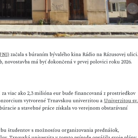
UNI)
začala s búraním bývalého kina Rádio na Rázusovej ulici.
b, novostavba má byť dokončená v prvej polovici roku 2026.
za viac ako 2,3 milióna eur bude financovaná z prostriedkov
 konzorcium vytvorené Trnavskou univerzitou a
Univerzitou sv.
 búracie a stavebné práce získala vo verejnom obstarávaní
čbu študentov s možnosťou organizovania prednášok,
v. Trnavská univerzita v tomto prípade oprášila svoje plány