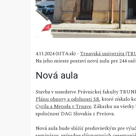
4.11.2024 (SITA.sk) -
Trnavská univerzita (TR
Na jeho mieste postaví novú aulu pre 244 osô
Nová aula
Stavba v susedstve Právnickej fakulty TRUNI 
Plánu obnovy a odolnosti SR
, ktoré získalo
Cyrila a Metoda v Trnave
. Zákazku na všetky
spoločnosť DAG Slovakia z Prešova.
Nová aula bude slúžiť predovšetkým pre výu
seminárov, prípadne slávnostných ceremoniálo