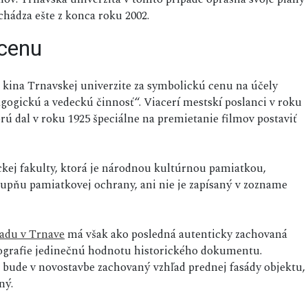
chádza ešte z konca roku 2002.
 cenu
 kina Trnavskej univerzite za symbolickú cenu na účely
gogickú a vedeckú činnosť“. Viacerí mestskí poslanci v roku
rú dal v roku 1925 špeciálne na premietanie filmov postaviť
ckej fakulty, ktorá je národnou kultúrnou pamiatkou,
upňu pamiatkovej ochrany, ani nie je zapísaný v zozname
adu v Trnave
má však ako posledná autenticky zachovaná
tografie jedinečnú hodnotu historického dokumentu.
ude v novostavbe zachovaný vzhľad prednej fasády objektu,
ný.