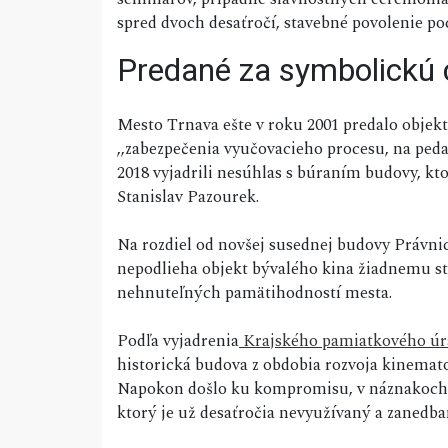
spred dvoch desaťročí, stavebné povolenie po
Predané za symbolickú
Mesto Trnava ešte v roku 2001 predalo objekt
,,zabezpečenia vyučovacieho procesu, na peda
2018 vyjadrili nesúhlas s búraním budovy, kto
Stanislav Pazourek.
Na rozdiel od novšej susednej budovy Právni
nepodlieha objekt bývalého kina žiadnemu st
nehnuteľných pamätihodností mesta.
Podľa vyjadrenia
Krajského pamiatkového úr
historická budova z obdobia rozvoja kinema
Napokon došlo ku kompromisu, v náznakoch b
ktorý je už desaťročia nevyužívaný a zanedba