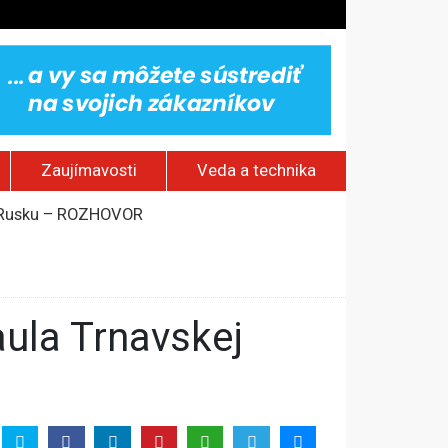
Zaujímavosti
Veda a technika
om Rusku – ROZHOVOR
stavov
rí o prejave dôvery