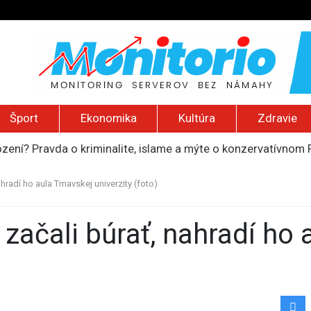
Šport
Ekonomika
Kultúra
Zdravie
ození? Pravda o kriminalite, islame a mýte o konzervatívn
ancúzsku stretne s obeťami sexuálneho zneužívania kňazmi
liónov eur na pomoc farmárom, ktorých postihla blokáda prí
hradí ho aula Trnavskej univerzity (foto)
ú radu štátu po incidente s dronom pri ukrajinskom lietadle
do Bezpečnostnej rady OSN podporilo 123 štátov, Blanár hovo