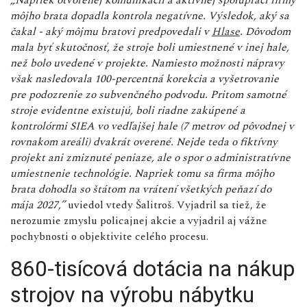
môjho brata dopadla kontrola negatívne. Výsledok, aký sa
čakal - aký môjmu bratovi predpovedali v
Hlase
. Dôvodom
mala byť skutočnosť, že stroje boli umiestnené v inej hale,
než bolo uvedené v projekte. Namiesto možnosti nápravy
však nasledovala 100-percentná korekcia a vyšetrovanie
pre podozrenie zo subvenčného podvodu. Pritom samotné
stroje evidentne existujú, boli riadne zakúpené a
kontrolórmi SIEA vo vedľajšej hale (7 metrov od pôvodnej v
rovnakom areáli) dvakrát overené. Nejde teda o fiktívny
projekt ani zmiznuté peniaze, ale o spor o administratívne
umiestnenie technológie. Napriek tomu sa firma môjho
brata dohodla so štátom na vrátení všetkých peňazí do
mája 2027,”
uviedol vtedy Šalitroš. Vyjadril sa tiež, že
nerozumie zmyslu policajnej akcie a vyjadril aj vážne
pochybnosti o objektivite celého procesu.
860-tisícová dotácia na nákup
strojov na výrobu nábytku