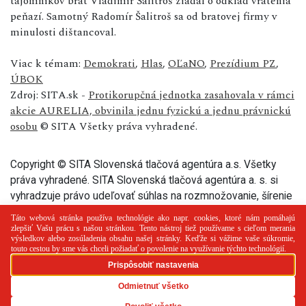
tajomníkov brat Vladimír Šalitroš žiadal o odklad vrátenia
peňazí. Samotný Radomír Šalitroš sa od bratovej firmy v
minulosti dištancoval.
Viac k témam:
Demokrati
,
Hlas
,
OĽaNO
,
Prezídium PZ
,
ÚBOK
Zdroj: SITA.sk -
Protikorupčná jednotka zasahovala v rámci
akcie AURELIA, obvinila jednu fyzickú a jednu právnickú
osobu
© SITA Všetky práva vyhradené.
Copyright © SITA Slovenská tlačová agentúra a.s. Všetky
práva vyhradené. SITA Slovenská tlačová agentúra a. s. si
vyhradzuje právo udeľovať súhlas na rozmnožovanie, šírenie
a na verejný prenos tohto článku a jeho častí.
PR článok
Reklama
Spolupráca
Kontakt
Zásady