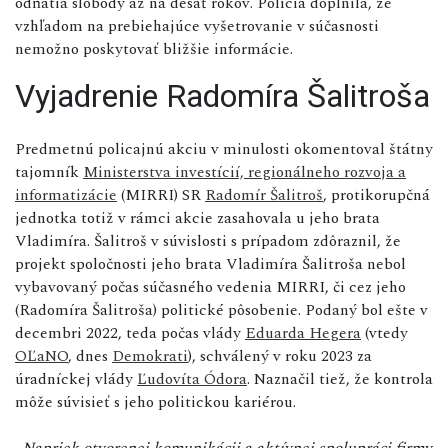
odňatia slobody až na desať rokov. Polícia doplnila, že
vzhľadom na prebiehajúce vyšetrovanie v súčasnosti
nemožno poskytovať bližšie informácie.
Vyjadrenie Radomíra Šalitroša
Predmetnú policajnú akciu v minulosti okomentoval štátny
tajomník
Ministerstva investícií, regionálneho rozvoja a
informatizácie
(MIRRI) SR
Radomír Šalitroš
, protikorupčná
jednotka totiž v rámci akcie zasahovala u jeho brata
Vladimíra. Šalitroš v súvislosti s prípadom zdôraznil, že
projekt spoločnosti jeho brata Vladimíra Šalitroša nebol
vybavovaný počas súčasného vedenia MIRRI, či cez jeho
(Radomíra Šalitroša) politické pôsobenie. Podaný bol ešte v
decembri 2022, teda počas vlády
Eduarda Hegera
(vtedy
OĽaNO
, dnes
Demokrati
), schválený v roku 2023 za
úradníckej vlády
Ľudovíta Ódora
. Naznačil tiež, že kontrola
môže súvisieť s jeho politickou kariérou.
„Napriek otvorenej komunikácii a aktívnej spolupráci firmy