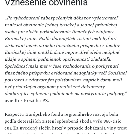
Vznesenie obvinenia
„Po vyhodnotení zabezpečených dôkazov vyšetrovateľ
vzniesol obvinenie jednej fyzickej a jednej právnickej
osobe pre zločin poškodzovania finančných záujmov
Európskej únie. Podľa doterajších zistení mali byť pri
získavaní nenávratného finančného príspevku z fondov
Európskej únie predkladané nepravdivé alebo neúplné
údaje o splnení podmienok oprávnenosti žiadateľa.
Spoločnosť mala mať v čase rozhodovania o poskytnutí
finančného príspevku evidované nedoplatky voči Sociálnej
poisťovni a zdravotným poisťovniam, napriek čomu mali
byť príslušným orgánom predložené dokumenty
deklarujúce splnenie podmienok na poskytnutie podpory,”
uviedli z Prezídia PZ.
Rozpočtu Európskeho fondu regionálneho rozvoja bola
podľa doterajších zistení spôsobená škoda vyše 860-tisíc
eur. Za uvedený zločin hrozí v prípade dokázania viny trest