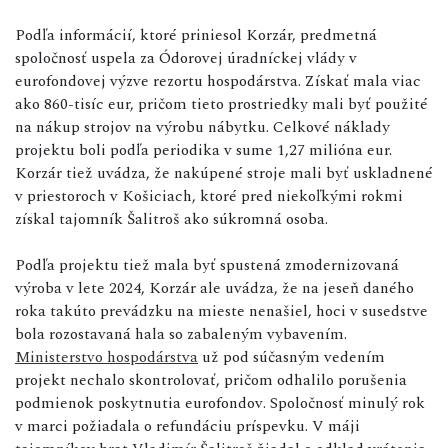
Podľa informácií, ktoré priniesol Korzár, predmetná
spoločnosť uspela za Ódorovej úradníckej vlády v
eurofondovej výzve rezortu hospodárstva. Získať mala viac
ako 860-tisíc eur, pričom tieto prostriedky mali byť použité
na nákup strojov na výrobu nábytku. Celkové náklady
projektu boli podľa periodika v sume 1,27 milióna eur.
Korzár tiež uvádza, že nakúpené stroje mali byť uskladnené
v priestoroch v Košiciach, ktoré pred niekoľkými rokmi
získal tajomník Šalitroš ako súkromná osoba.
Podľa projektu tiež mala byť spustená zmodernizovaná
výroba v lete 2024, Korzár ale uvádza, že na jeseň daného
roka takúto prevádzku na mieste nenašiel, hoci v susedstve
bola rozostavaná hala so zabaleným vybavením.
Ministerstvo hospodárstva
už pod súčasným vedením
projekt nechalo skontrolovať, pričom odhalilo porušenia
podmienok poskytnutia eurofondov. Spoločnosť minulý rok
v marci požiadala o refundáciu príspevku. V máji