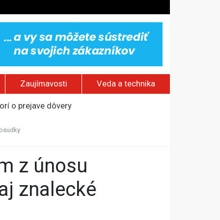
Zaujímavosti
Veda a technika
rí o prejave dôvery
om Rusku – ROZHOVOR
posudky
stavov
ovestream festival
aj znalecké