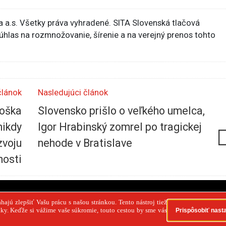
 a.s. Všetky práva vyhradené. SITA Slovenská tlačová
súhlas na rozmnožovanie, šírenie a na verejný prenos tohto
článok
Nasledujúci článok
loška
Slovensko prišlo o veľkého umelca,
nikdy
Igor Hrabinský zomrel po tragickej
zvoju
nehode v Bratislave
nosti
PR článok
Reklama
Spolupráca
Kontakt
Zása