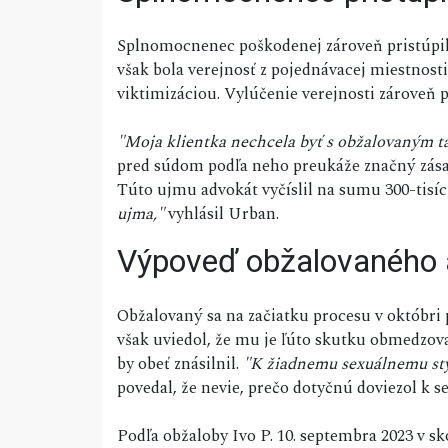
Splnomocnenec poškodenej zároveň pristúpil 
však bola verejnosť z pojednávacej miestnos
viktimizáciou. Vylúčenie verejnosti zároveň p
"Moja klientka nechcela byť s obžalovaným ta
pred súdom podľa neho preukáže značný zásah 
Túto ujmu advokát vyčíslil na sumu 300-tisíc
ujma,"
vyhlásil Urban.
Výpoveď obžalovaného a
Obžalovaný sa na začiatku procesu v októbri 
však uviedol, že mu je ľúto skutku obmedzovan
by obeť znásilnil.
"K žiadnemu sexuálnemu sty
povedal, že nevie, prečo dotyčnú doviezol k 
Podľa obžaloby Ivo P. 10. septembra 2023 v 