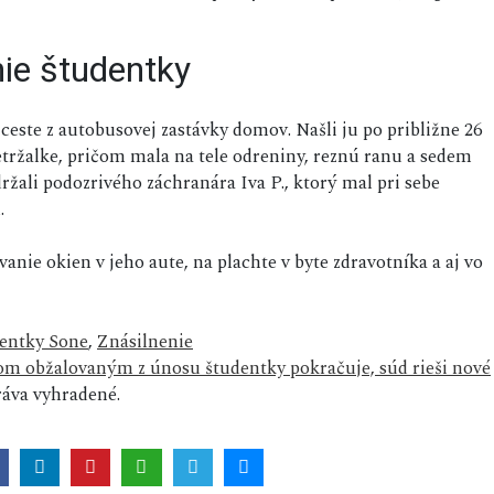
nie študentky
ceste z autobusovej zastávky domov. Našli ju po približne 26
tržalke, pričom mala na tele odreniny, reznú ranu a sedem
držali podozrivého záchranára Iva P., ktorý mal pri sebe
.
nie okien v jeho aute, na plachte v byte zdravotníka a aj vo
entky Sone
,
Znásilnenie
om obžalovaným z únosu študentky pokračuje, súd rieši nové
áva vyhradené.