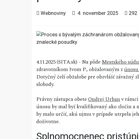
Webnoviny
4. november 2025
292
4.11.2025 (SITA.sk) - Na pôde
Mestského súdu 
zdravotníkom Ivom P., obžalovaným z
únosu
Dotyčný čelí obžalobe pre obzvlášť závažný z
slobody.
Právny zástupca obete
Ondrej Urban
v rámci 
únosu by mal byť kvalifikovaný ako zločin a 
by malo určiť, akú ujmu v prípade utrpela jeh
doživotne.
Splnomocnenec pristúpi