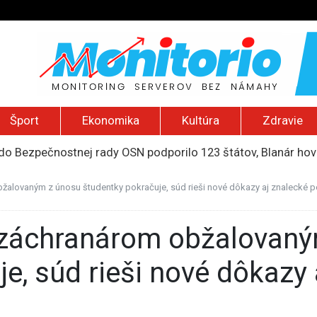
Šport
Ekonomika
Kultúra
Zdravie
do Bezpečnostnej rady OSN podporilo 123 štátov, Blanár hovo
ození? Pravda o kriminalite, islame a mýte o konzervatívn
ancúzsku stretne s obeťami sexuálneho zneužívania kňazmi
žalovaným z únosu študentky pokračuje, súd rieši nové dôkazy aj znalecké 
liónov eur na pomoc farmárom, ktorých postihla blokáda prí
2026): Včelie úle v Palestíne, streľba študenta v Thajsku a L
e, súd rieši nové dôkazy 