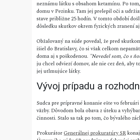
neznámu látku s obsahom ketamínu. Po tom, čo
domu v Pezinku. Tam jej prelepil oči a udr
stave približne 25 hodín. V tomto období doš
dôsledku skutkov okrem fyzických zranení a
Obžalovaný na súde povedal, že pred skutkom 
išiel do Bratislavy, čo si však celkom nepamä
doma aj s poškodenou.
"Nevedel som, čo s ňo
ju chcel odviezť domov, ale nie cez deň, aby
jej utlmujúce látky.
Vývoj prípadu a rozhodn
Sudca pre prípravné konanie ešte vo februári
väzby. Dôvodom bola obava z úteku a vyhýbani
činnosti. Stalo sa tak po tom, čo bývalého zác
Prokurátor
Generálnej prokuratúry SR
konaj