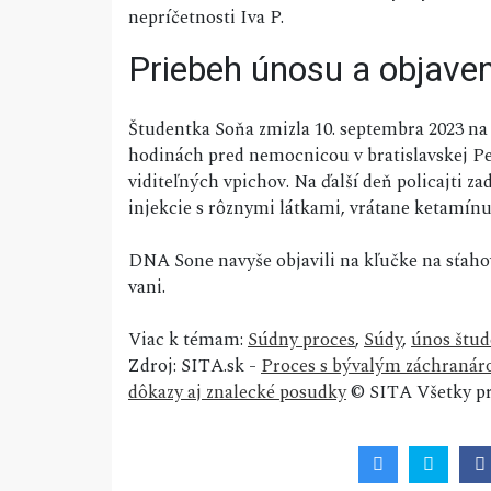
nepríčetnosti Iva P.
Priebeh únosu a objave
Študentka Soňa zmizla 10. septembra 2023 na 
hodinách pred nemocnicou v bratislavskej Pe
viditeľných vpichov. Na ďalší deň policajti za
injekcie s rôznymi látkami, vrátane ketamínu
DNA Sone navyše objavili na kľučke na sťahova
vani.
Viac k témam:
Súdny proces
,
Súdy
,
únos štud
Zdroj: SITA.sk -
Proces s bývalým záchranár
dôkazy aj znalecké posudky
© SITA Všetky pr