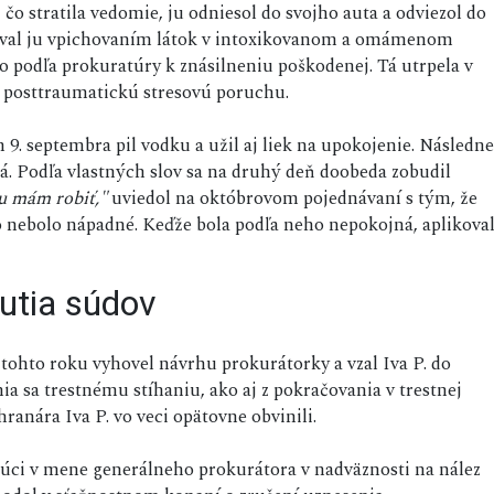
 stratila vedomie, ju odniesol do svojho auta a odviezol do
žiaval ju vpichovaním látok v intoxikovanom a omámenom
lo podľa prokuratúry k znásilneniu poškodenej. Tá utrpela v
j posttraumatickú stresovú poruchu.
9. septembra pil vodku a užil aj liek na upokojenie. Následne
tá. Podľa vlastných slov sa na druhý deň doobeda zobudil
u mám robiť,"
uviedol na októbrovom pojednávaní s tým, že
 to nebolo nápadné. Keďže bola podľa neho nepokojná, aplikova
utia súdov
 tohto roku vyhovel návrhu prokurátorky a vzal Iva P. do
a sa trestnému stíhaniu, ako aj z pokračovania v trestnej
hranára Iva P. vo veci opätovne obvinili.
úci v mene generálneho prokurátora v nadväznosti na nález