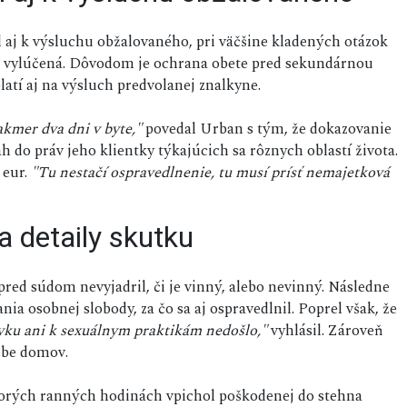
aj k výsluchu obžalovaného, pri väčšine kladených otázok
ti vylúčená. Dôvodom je ochrana obete pred sekundárnou
latí aj na výsluch predvolanej znalkyne.
kmer dva dni v byte,"
povedal Urban s tým, že dokazovanie
do práv jeho klientky týkajúcich sa rôznych oblastí života.
 eur.
"Tu nestačí ospravedlnenie, tu musí prísť nemajetková
 detaily skutku
pred súdom nevyjadril, či je vinný, alebo nevinný. Následne
ia osobnej slobody, za čo sa aj ospravedlnil. Poprel však, že
ku ani k sexuálnym praktikám nedošlo,"
vyhlásil. Zároveň
sebe domov.
skorých ranných hodinách vpichol poškodenej do stehna