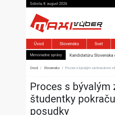
Sobota, 8. august 2026
Úvod
Slovensko
Svet
Mimoriadne správy
Kandidatúru Slovenska 
Je Európa naozaj v ohr
Pápež Lev XIV. sa vo Fr
Úvod
Slovensko
Proces s bývalým záchranárom ob
Kyjev žiada EÚ o 220 mi
Top foto dňa (7. august 
Proces s bývalým záchranárom obžalovaným z únosu
študentky pokračuj
posudky