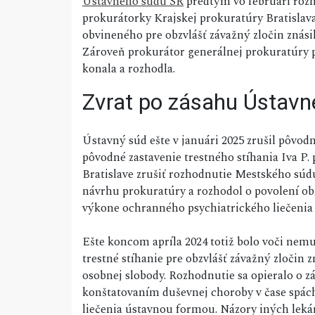
Ústavného súdu SR
predtým vo februári rozh
prokurátorky Krajskej prokuratúry Bratislava z
obvineného pre obzvlášť závažný zločin znás
Zároveň prokurátor generálnej prokuratúry p
konala a rozhodla.
Zvrat po zásahu Ústavn
Ústavný súd ešte v januári 2025 zrušil pôvod
pôvodné zastavenie trestného stíhania Iva P.
Bratislave zrušiť rozhodnutie Mestského súdu
návrhu prokuratúry a rozhodol o povolení obn
výkone ochranného psychiatrického liečenia
Ešte koncom apríla 2024 totiž bolo voči nemu
trestné stíhanie pre obzvlášť závažný zloči
osobnej slobody. Rozhodnutie sa opieralo o 
konštatovaním duševnej choroby v čase spác
liečenia ústavnou formou. Názory iných leká