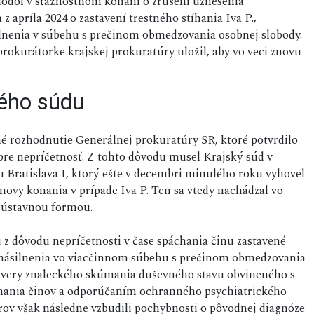
odol v sťažnostnom konaní o zrušení uznesenia
 apríla 2024 o zastavení trestného stíhania Iva P.,
ilnenia v súbehu s prečinom obmedzovania osobnej slobody.
rokurátorke krajskej prokuratúry uložil, aby vo veci znovu
ého súdu
né rozhodnutie Generálnej prokuratúry SR, ktoré potvrdilo
 pre nepríčetnosť. Z tohto dôvodu musel Krajský súd v
 Bratislava I, ktorý ešte v decembri minulého roku vyhovel
ovy konania v prípade Iva P. Ten sa vtedy nachádzal vo
 ústavnou formou.
 z dôvodu nepríčetnosti v čase spáchania činu zastavené
n znásilnenia vo viacčinnom súbehu s prečinom obmedzovania
závery znaleckého skúmania duševného stavu obvineného s
hania činov a odporúčaním ochranného psychiatrického
rov však následne vzbudili pochybnosti o pôvodnej diagnóze