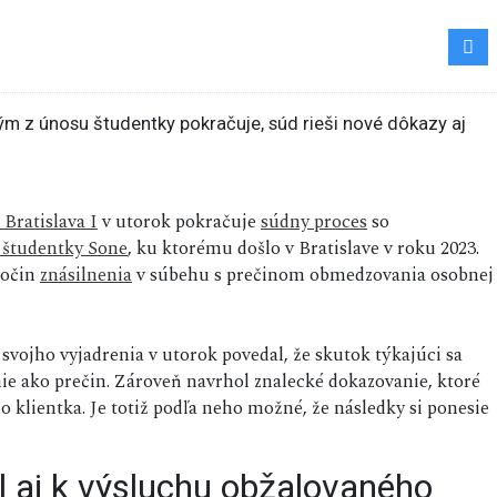
Bratislava I
v utorok pokračuje
súdny proces
so
 študentky Sone
, ku ktorému došlo v Bratislave v roku 2023.
ločin
znásilnenia
v súbehu s prečinom obmedzovania osobnej
svojho vyjadrenia v utorok povedal, že skutok týkajúci sa
nie ako prečin. Zároveň navrhol znalecké dokazovanie, ktoré
o klientka. Je totiž podľa neho možné, že následky si ponesie
l aj k výsluchu obžalovaného