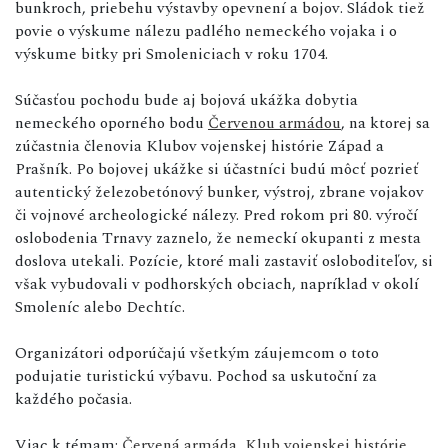
bunkroch, priebehu výstavby opevnení a bojov. Sládok tiež
povie o výskume nálezu padlého nemeckého vojaka i o
výskume bitky pri Smoleniciach v roku 1704.
Súčasťou pochodu bude aj bojová ukážka dobytia
nemeckého oporného bodu
Červenou armádou
, na ktorej sa
zúčastnia členovia Klubov vojenskej histórie Západ a
Prašník. Po bojovej ukážke si účastníci budú môcť pozrieť
autentický železobetónový bunker, výstroj, zbrane vojakov
či vojnové archeologické nálezy. Pred rokom pri 80. výročí
oslobodenia Trnavy zaznelo, že nemeckí okupanti z mesta
doslova utekali. Pozície, ktoré mali zastaviť osloboditeľov, si
však vybudovali v podhorských obciach, napríklad v okolí
Smoleníc alebo Dechtíc.
Organizátori odporúčajú všetkým záujemcom o toto
podujatie turistickú výbavu. Pochod sa uskutoční za
každého počasia.
Viac k témam:
Červená armáda
,
Klub vojenskej histórie
,