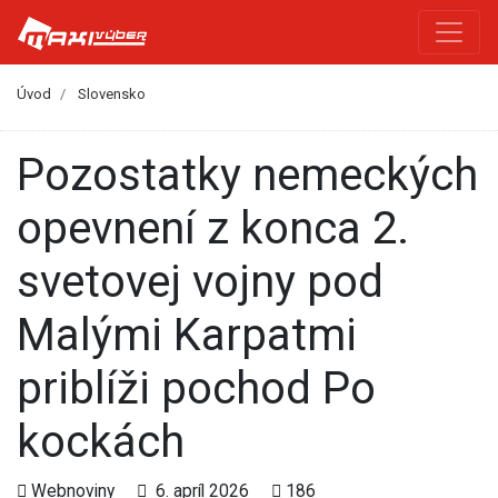
Úvod
Slovensko
Pozostatky nemeckých
opevnení z konca 2.
svetovej vojny pod
Malými Karpatmi
priblíži pochod Po
kockách
Webnoviny
6. apríl 2026
186