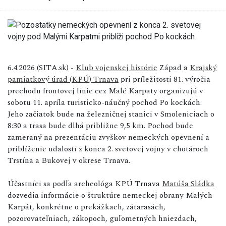
6.4.2026 (SITA.sk) -
Klub vojenskej histórie
Západ a
Krajský
pamiatkový úrad (KPÚ) Trnava
pri príležitosti 81. výročia
prechodu frontovej línie cez Malé Karpaty organizujú v
sobotu 11. apríla turisticko-náučný pochod Po kockách.
Jeho začiatok bude na železničnej stanici v Smoleniciach o
8:30 a trasa bude dlhá približne 9,5 km. Pochod bude
zameraný na prezentáciu zvyškov nemeckých opevnení a
priblíženie udalostí z konca 2. svetovej vojny v chotároch
Trstína a Bukovej v okrese Trnava.
Účastníci sa podľa archeológa KPÚ Trnava
Matúša Sládka
dozvedia informácie o štruktúre nemeckej obrany Malých
Karpát, konkrétne o prekážkach, zátarasách,
pozorovateľniach, zákopoch, guľometných hniezdach,