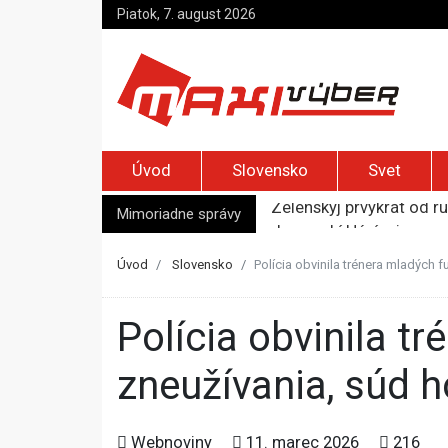
Piatok, 7. august 2026
Úvod
Slovensko
Svet
Mimoriadne správy
Jemenskí Húsíovia spust
Top foto dňa (6. august
Irán pohrozil susedom, ž
Úvod
Slovensko
Polícia obvinila trénera mladých 
Moskva bráni bývalú šéf
Zelenskyj prvýkrát od r
Polícia obvinila trénera mladých futbalistov zo sexuálneho
zneužívania, súd h
Webnoviny
11. marec 2026
216