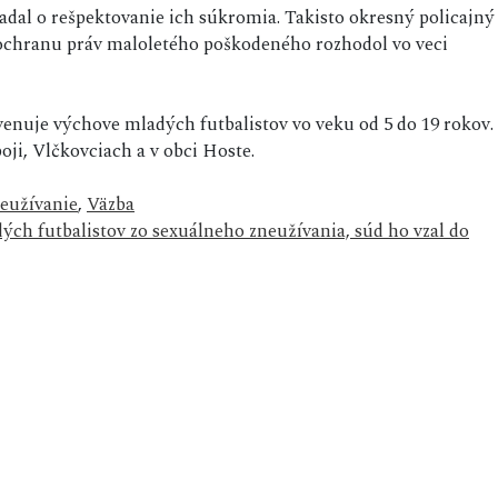
iadal o rešpektovanie ich súkromia. Takisto okresný policajný
a ochranu práv maloletého poškodeného rozhodol vo veci
enuje výchove mladých futbalistov vo veku od 5 do 19 rokov.
oji, Vlčkovciach a v obci Hoste.
eužívanie
,
Väzba
dých futbalistov zo sexuálneho zneužívania, súd ho vzal do