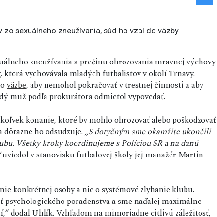
sexuálneho zneužívania a prečinu ohrozovania mravnej výchovy
y, ktorá vychovávala mladých futbalistov v okolí Trnavy.
ho
väzbe
, aby nemohol pokračovať v trestnej činnosti a aby
dý muž podľa prokurátora odmietol vypovedať.
koľvek konanie, ktoré by mohlo ohrozovať alebo poškodzovať
 a dôrazne ho odsudzuje.
„S dotyčným sme okamžite ukončili
klubu. Všetky kroky koordinujeme s Políciou SR a na danú
“
uviedol v stanovisku futbalovej školy jej manažér Martin
anie konkrétnej osoby a nie o systémové zlyhanie klubu.
 psychologického poradenstva a sme naďalej maximálne
,“ dodal Uhlík. Vzhľadom na mimoriadne citlivú záležitosť,