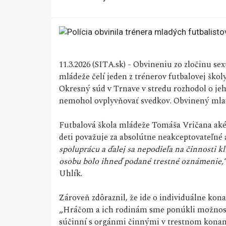
11.3.2026 (SITA.sk) - Obvineniu zo zločinu 
mládeže čelí jeden z trénerov futbalovej škol
Okresný súd v Trnave v stredu rozhodol o je
nemohol ovplyvňovať svedkov. Obvinený mla
Futbalová škola mládeže Tomáša Vričana aké
deti považuje za absolútne neakceptovateľné
spoluprácu a ďalej sa nepodieľa na činnosti 
osobu bolo ihneď podané trestné oznámenie,
Uhlík.
Zároveň zdôraznil, že ide o individuálne kon
„Hráčom a ich rodinám sme ponúkli možnosť
súčinní s orgánmi činnými v trestnom konaní