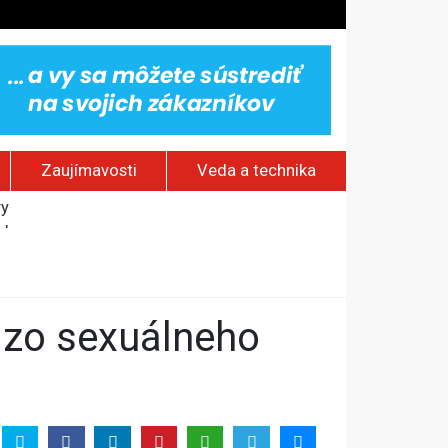
Zaujímavosti
Veda a technika
jakov
 pamätník a záchrana psov z lesných požiarov
dovaním“
vy