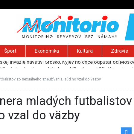
Šport
Ekonomika
Kultúra
Zdravie
ili raketové a dronové útoky, zabili najmenej 38 vládnych vo
 2026): Protest zdravotníkov, ruský letecký útok, hirošimský
e „zhasne celý Perzský záliv“, pripravil zoznam cieľov
futbalistov zo sexuálneho zneužívania, súd ho vzal do väzby
ku francúzskej RT, jej vyhostenie z krajiny nazvala „prenasle
uskej invázie navštívi Srbsko, Kyjev ho chce odpútať od Mosk
o vzal do väzby