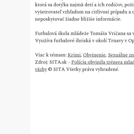
ktorá sa dotýka najmä detí a ich rodičov, pož
vyšetrovateľ vzhľadom na citlivosť prípadu 
neposkytovať žiadne bližšie informácie.
Futbalová škola mládeže Tomáša Vričana sa v
Využíva futbalové ihriská v okolí Trnavy v Op
Viac k témam:
Krimi
,
Obvinenie
,
Sexuálne zn
Zdroj: SITA.sk -
Polícia obvinila trénera mla
väzby
© SITA Všetky práva vyhradené.