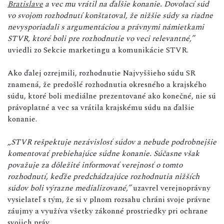
Bratislave
a vec mu vrátil na ďalšie konanie. Dovolací súd
vo svojom rozhodnutí konštatoval, že nižšie súdy sa riadne
nevysporiadali s argumentáciou a právnymi námietkami
STVR, ktoré boli pre rozhodnutie vo veci relevantné,”
uviedli zo Sekcie marketingu a komunikácie STVR.
Ako ďalej ozrejmili, rozhodnutie Najvyššieho súdu SR
znamená, že predošlé rozhodnutia okresného a krajského
súdu, ktoré boli mediálne prezentované ako konečné, nie sú
právoplatné a vec sa vrátila krajskému súdu na ďalšie
konanie.
„STVR rešpektuje nezávislosť súdov a nebude podrobnejšie
komentovať prebiehajúce súdne konanie. Súčasne však
považuje za dôležité informovať verejnosť o tomto
rozhodnutí, keďže predchádzajúce rozhodnutia nižších
súdov boli výrazne medializované,”
uzavrel verejnoprávny
vysielateľ s tým, že si v plnom rozsahu chráni svoje právne
záujmy a využíva všetky zákonné prostriedky pri ochrane
svojich práv.