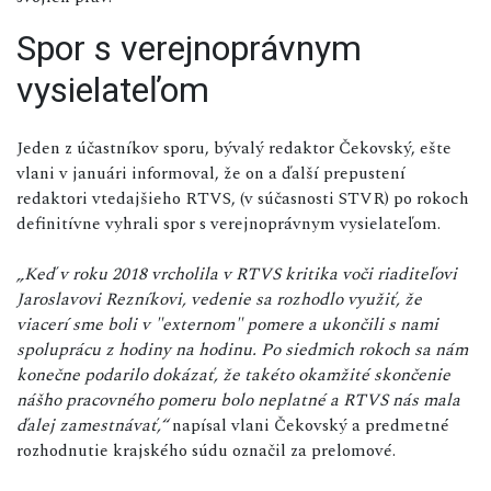
Spor s verejnoprávnym
vysielateľom
Jeden z účastníkov sporu, bývalý redaktor Čekovský, ešte
vlani v januári informoval, že on a ďalší prepustení
redaktori vtedajšieho RTVS, (v súčasnosti STVR) po rokoch
definitívne vyhrali spor s verejnoprávnym vysielateľom.
„Keď v roku 2018 vrcholila v RTVS kritika voči riaditeľovi
Jaroslavovi Rezníkovi, vedenie sa rozhodlo využiť, že
viacerí sme boli v "externom" pomere a ukončili s nami
spoluprácu z hodiny na hodinu. Po siedmich rokoch sa nám
konečne podarilo dokázať, že takéto okamžité skončenie
nášho pracovného pomeru bolo neplatné a RTVS nás mala
ďalej zamestnávať,“
napísal vlani Čekovský a predmetné
rozhodnutie krajského súdu označil za prelomové.