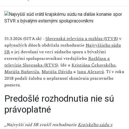
31.3.2026 (SITA.sk) -
Slovenská televízia a rozhlas (STVR)
v
uplynulých dňoch obdržala rozhodnutie
Najvyššieho súdu
SR
o jej dovolaní vo veci súdneho sporu s bývalými
externými spolupracovníkmi vtedajšieho
Rozhlasu a
televízie Slovenska (RTVS)
. Ide o
Kristiána Čekovského
,
Matúša Baňoviča
,
Matúša Dávida
a
Janu Alexovú
. Tí v roku
2018 podali žalobu o neplatnosť skončenia pracovného
pomeru.
Predošlé rozhodnutia nie sú
právoplatné
„Najvyšší súd SR zrušil rozhodnutie
Krajského súdu v