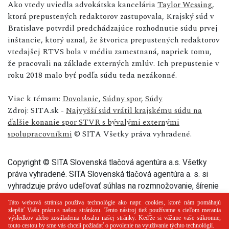
Ako vtedy uviedla advokátska kancelária
Taylor Wessing
,
ktorá prepustených redaktorov zastupovala, Krajský súd v
Bratislave potvrdil predchádzajúce rozhodnutie súdu prvej
inštancie, ktorý uznal, že štvorica prepustených redaktorov
vtedajšej RTVS bola v médiu zamestnaná, napriek tomu,
že pracovali na základe externých zmlúv. Ich prepustenie v
roku 2018 malo byť podľa súdu teda nezákonné.
Viac k témam:
Dovolanie
,
Súdny spor
,
Súdy
Zdroj: SITA.sk -
Najvyšší súd vrátil krajskému súdu na
ďalšie konanie spor STVR s bývalými externými
spolupracovníkmi
© SITA Všetky práva vyhradené.
Copyright © SITA Slovenská tlačová agentúra a.s. Všetky
práva vyhradené. SITA Slovenská tlačová agentúra a. s. si
vyhradzuje právo udeľovať súhlas na rozmnožovanie, šírenie
a na verejný prenos tohto článku a jeho častí.