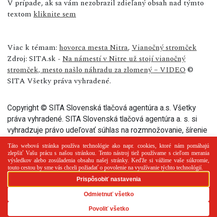
V prípade, ak sa vám nezobrazil zdieľaný obsah nad týmto
textom
kliknite sem
Viac k témam:
hovorca mesta Nitra
,
Vianočný stromček
Zdroj: SITA.sk -
Na námestí v Nitre už stojí vianočný
stromček, mesto našlo náhradu za zlomený – VIDEO
©
SITA Všetky práva vyhradené.
Copyright © SITA Slovenská tlačová agentúra a.s. Všetky
práva vyhradené. SITA Slovenská tlačová agentúra a. s. si
vyhradzuje právo udeľovať súhlas na rozmnožovanie, šírenie
a na verejný prenos tohto článku a jeho častí.
PR článok
Reklama
Spolupráca
Kontakt
Zásady
používania cookies
RSS