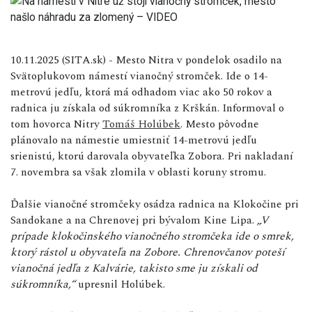
10.11.2025 (SITA.sk) - Mesto Nitra v pondelok osadilo na
Svätoplukovom námestí vianočný stromček. Ide o 14-
metrovú jedľu, ktorá má odhadom viac ako 50 rokov a
radnica ju získala od súkromníka z Krškán. Informoval o
tom hovorca Nitry
Tomáš Holúbek
. Mesto pôvodne
plánovalo na námestie umiestniť 14-metrovú jedľu
srienistú, ktorú darovala obyvateľka Zobora. Pri nakladaní
7. novembra sa však zlomila v oblasti koruny stromu.
Ďalšie vianočné stromčeky osádza radnica na Klokočine pri
Sandokane a na Chrenovej pri bývalom Kine Lipa.
„V
prípade klokočinského vianočného stromčeka ide o smrek,
ktorý rástol u obyvateľa na Zobore. Chrenovčanov poteší
vianočná jedľa z Kalvárie, takisto sme ju získali od
súkromníka,“
upresnil Holúbek.