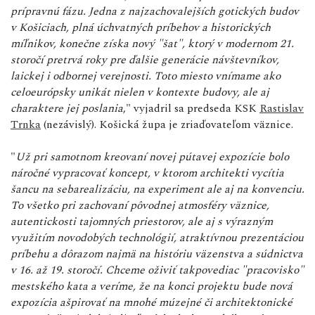
prípravnú fázu. Jedna z najzachovalejších gotických budov
v Košiciach, plná úchvatných príbehov a historických
míľnikov, konečne získa nový "šat", ktorý v modernom 21.
storočí pretrvá roky pre ďalšie generácie návštevníkov,
laickej i odbornej verejnosti. Toto miesto vnímame ako
celoeurópsky unikát nielen v kontexte budovy, ale aj
charaktere jej poslania
," vyjadril sa predseda KSK
Rastislav
Trnka
(nezávislý). Košická župa je zriaďovateľom väznice.
"
Už pri samotnom kreovaní novej pútavej expozície bolo
náročné vypracovať koncept, v ktorom architekti vycítia
šancu na sebarealizáciu, na experiment ale aj na konvenciu.
To všetko pri zachovaní pôvodnej atmosféry väznice,
autentickosti tajomných priestorov, ale aj s výrazným
využitím novodobých technológií, atraktívnou prezentáciou
príbehu a dôrazom najmä na históriu väzenstva a súdnictva
v 16. až 19. storočí. Chceme oživiť takpovediac "pracovisko"
mestského kata a veríme, že na konci projektu bude nová
expozícia ašpirovať na mnohé múzejné či architektonické