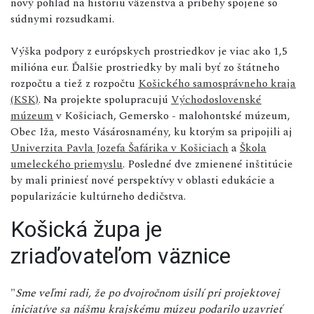
nový pohľad na históriu väzenstva a príbehy spojené so
súdnymi rozsudkami.
Výška podpory z európskych prostriedkov je viac ako 1,5
milióna eur. Ďalšie prostriedky by mali byť zo štátneho
rozpočtu a tiež z rozpočtu
Košického samosprávneho kraja
(KSK)
. Na projekte spolupracujú
Východoslovenské
múzeum
v Košiciach, Gemersko - malohontské múzeum,
Obec Iža, mesto Vásárosnamény, ku ktorým sa pripojili aj
Univerzita Pavla Jozefa Šafárika v Košiciach
a
Škola
umeleckého priemyslu
. Posledné dve zmienené inštitúcie
by mali priniesť nové perspektívy v oblasti edukácie a
popularizácie kultúrneho dedičstva.
Košická župa je
zriaďovateľom väznice
"
Sme veľmi radi, že po dvojročnom úsilí pri projektovej
iniciatíve sa nášmu krajskému múzeu podarilo uzavrieť