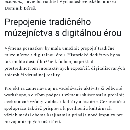
ocenenia
," uviedol riaditeľ Východoslovenského múzea
Dominik Béreš.
Prepojenie tradičného
múzejníctva s digitálnou érou
Výmena poznatkov by mala umožniť prepojiť tradičné
múzejníctvo s digitálnou érou. Historické dedičstvo by sa
tak mohlo dostať bližšie k ľuďom, napríklad
prostredníctvom interaktívnych expozícií, digitalizovaných
zbierok či virtuálnej reality.
Projekt sa zameriava aj na vzdelávacie aktivity či odborné
workshopy, s cieľom podporiť výmenu skúseností a prehĺbiť
cezhraničné vzťahy v oblasti kultúry a histórie. Cezhraničná
spolupráca taktiež prispieva k posilneniu kultúrnych
väzieb medzi oboma krajinami a prináša nové impulzy pre
rozvoj múzejných inštitúcií.