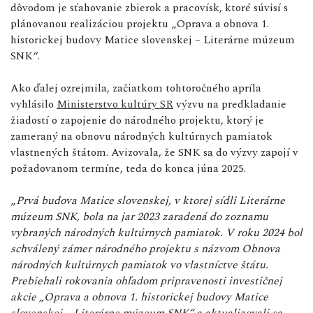
dôvodom je sťahovanie zbierok a pracovísk, ktoré súvisí s
plánovanou realizáciou projektu „Oprava a obnova 1.
historickej budovy Matice slovenskej – Literárne múzeum
SNK“.
Ako ďalej ozrejmila, začiatkom tohtoročného apríla
vyhlásilo
Ministerstvo kultúry SR
výzvu na predkladanie
žiadostí o zapojenie do národného projektu, ktorý je
zameraný na obnovu národných kultúrnych pamiatok
vlastnených štátom. Avizovala, že SNK sa do výzvy zapojí v
požadovanom termíne, teda do konca júna 2025.
„
Prvá budova Matice slovenskej, v ktorej sídli Literárne
múzeum SNK, bola na jar 2023 zaradená do zoznamu
vybraných národných kultúrnych pamiatok. V roku 2024 bol
schválený zámer národného projektu s názvom Obnova
národných kultúrnych pamiatok vo vlastníctve štátu.
Prebiehali rokovania ohľadom pripravenosti investičnej
akcie „Oprava a obnova 1. historickej budovy Matice
slovenskej – Literárne múzeum SNK“ a aktualizovali sa