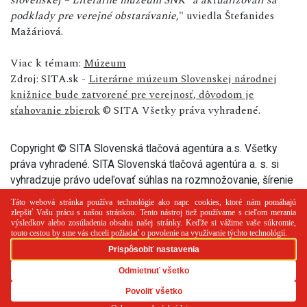
podklady pre verejné obstarávanie
," uviedla Štefanides
Mažáriová.
Viac k témam:
Múzeum
Zdroj: SITA.sk -
Literárne múzeum Slovenskej národnej
knižnice bude zatvorené pre verejnosť, dôvodom je
sťahovanie zbierok
© SITA Všetky práva vyhradené.
Copyright © SITA Slovenská tlačová agentúra a.s. Všetky
práva vyhradené. SITA Slovenská tlačová agentúra a. s. si
vyhradzuje právo udeľovať súhlas na rozmnožovanie, šírenie
a na verejný prenos tohto článku a jeho častí.
PR článok
Reklama
Spolupráca
Kontakt
Zásady
používania cookies
RSS