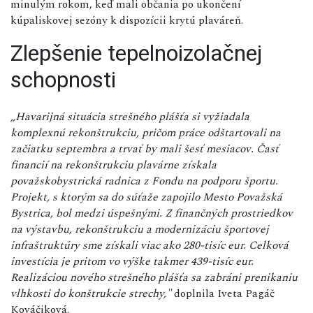
minulým rokom, keď mali občania po ukončení
kúpaliskovej sezóny k dispozícii krytú plaváreň.
Zlepšenie tepelnoizolačnej
schopnosti
„Havarijná situácia strešného plášťa si vyžiadala
komplexnú rekonštrukciu, pričom práce odštartovali na
začiatku septembra a trvať by mali šesť mesiacov. Časť
financií na rekonštrukciu plavárne získala
považskobystrická radnica z Fondu na podporu športu.
Projekt, s ktorým sa do súťaže zapojilo Mesto Považská
Bystrica, bol medzi úspešnými. Z finančných prostriedkov
na výstavbu, rekonštrukciu a modernizáciu športovej
infraštruktúry sme získali viac ako 280-tisíc eur. Celková
investícia je pritom vo výške takmer 439-tisíc eur.
Realizáciou nového strešného plášťa sa zabráni prenikaniu
vlhkosti do konštrukcie strechy,"
doplnila Iveta Pagáč
Kováčiková.