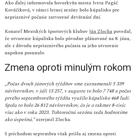
Ako ďalej informovala hovorkyňa mesta Iveta Pagáč
Kováčiková, v rámci letnej sezóny bolo kúpalisko pre
nepriaznivé počasie zatvorené devätnásť dní.
Konateľ Mestských športových klubov
Ján Zlocha
povedal,
že otvorenie kúpaliska bolo pôvodne plánované na 8. júna,
ale z dôvodu nepriaznivého počasia sa jeho otvorenie
napokon posunulo.
Zmena oproti minulým rokom
„Počas dvoch júnových týždňov sme zaznamenali 5 339
návštevníkov, v júli 13 257, v auguste to bolo 7 748 a počas
prvého septembrového týždňa využilo kúpalisko 468 ľudí.
Spolu to bolo 26 812 návštevníkov, čo je o takmer 8-tisíc
viac ako v roku 2023. Tohtoročnú sezónu teda hodnotíme
ako úspešnú,“
ozrejmil Zlocha.
S príchodom septembra však prišla aj zmena oproti