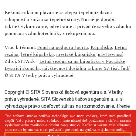
Rekonštrukciou plavárne sa zlepší tepelnoizolačná
schopnosť a znížia sa tepelné straty. Nutné je dorobiť
taktiež vykurovanie, odvetranie a prívod čerstvého vzduchu
pomocou vzduchotechniky s rekuperáciou.
Viac k témam:
Fond na podporu športu
,
Kúpalisko
,
Letná
sezóna
,
letné kúpalisko
,
mestské kúpalisko
,
návštevnosť
Zdroj: SITA.sk -
Letná sezóna sa na kúpalisku v Považskej
Bystrici skončila, návštevnosť dosiahla takmer 27-tisíc ľudí
© SITA Všetky práva vyhradené.
Copyright © SITA Slovenská tlačová agentúra a.s. Všetky
práva vyhradené. SITA Slovenská tlačová agentúra a. s. si
vyhradzuje právo udeľovať súhlas na rozmnožovanie, šírenie
a na verejný prenos tohto článku a jeho častí.