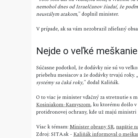
nemohol dnes od Izraelčanov žiadať, že poďme
neustálym atakom
," doplnil minister.
V prípade, ak sa vám nezobrazil zdieľaný ob
Nejde o veľké meškanie
Súčasne podotkol, že dodávky nie sú vo veľk
priebehu mesiacov a že dodávky trvajú roky. 
systémy sa čaká roky
," dodal Kaliňák.
O to viac je minister vďačný za stretnutie s
Kosiniakom-Kamyszom
, ku ktorému došlo v 
protidronovej ochrany, kde už majú ministri
Viac k témam:
Minister obrany SR
,
napätie 
Zdroj: SITA.sk -
Kaliňák informoval o meška