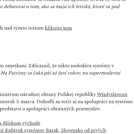
 debatovať o tom, ako sa majú ich letiská, ktoré sú pod
sah nad týmto textom
kliknite sem
om omeškaní. Zdôraznil, že nikto nedodáva systémy v
„
Na Patrioty sa čaká päť až šesť rokov, na supermoderné
 ministrom národnej obrany Poľskej republiky
Władysławom
utorok 3. marca. Dohodli sa totiž aj na spolupráci na systéme
 predstavu o spolupráci obranných priemyslov.
na Blízkom východe
ní dodávok systémov Barak, Slovensko od prvých