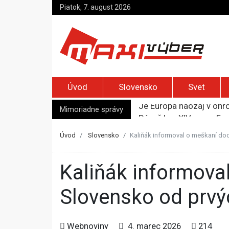
Piatok, 7. august 2026
Úvod
Slovensko
Svet
Mimoriadne správy
Pápež Lev XIV. sa vo Fr
Kyjev žiada EÚ o 220 mi
Merz zvolal bezpečnostn
Úvod
Slovensko
Kaliňák informoval o meškaní do
Elon Musk vyzval na um
Je Európa naozaj v ohr
Kaliňák informoval o meškaní dodávok systémov Barak,
Slovensko od prvý
Webnoviny
4. marec 2026
214