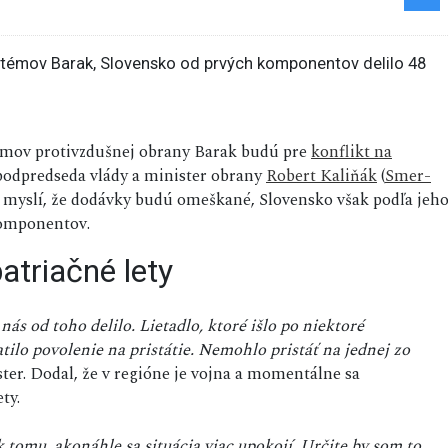
stémov protivzdušnej obrany Barak budú pre
konflikt na
odpredseda vlády a minister obrany
Robert Kaliňák
(
Smer-
si myslí, že dodávky budú omeškané, Slovensko však podľa jeh
komponentov.
atriačné lety
ás od toho delilo. Lietadlo, ktoré išlo po niektoré
ilo povolenie na pristátie. Nemohlo pristáť na jednej zo
ster. Dodal, že v regióne je vojna a momentálne sa
ty.
k tomu, akonáhle sa situácia viac upokojí. Určite by som to