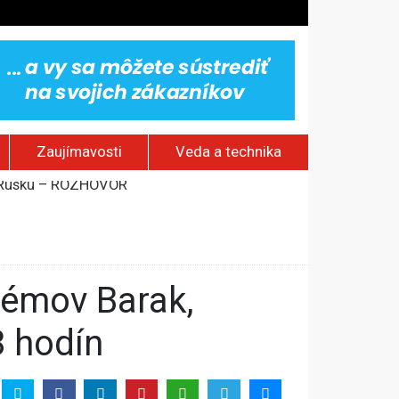
Zaujímavosti
Veda a technika
stavov
om Rusku – ROZHOVOR
8 hodín