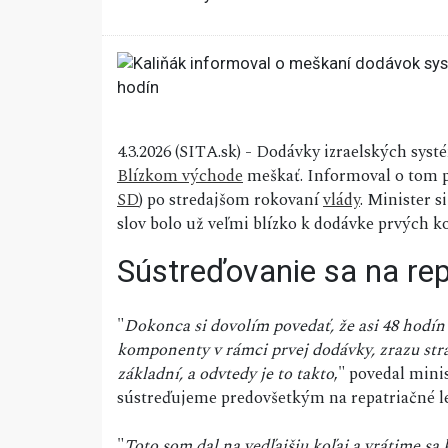
4.3.2026 (SITA.sk) - Dodávky izraelských sy
Blízkom východe
meškať. Informoval o tom p
SD
) po stredajšom rokovaní
vlády
. Minister 
slov bolo už veľmi blízko k dodávke prvých 
Sústreďovanie sa na rep
"
Dokonca si dovolím povedať, že asi 48 hodín n
komponenty v rámci prvej dodávky, zrazu strat
základní, a odvtedy je to takto
," povedal mini
sústreďujeme predovšetkým na repatriačné le
"
Toto som dal na vedľajšiu koľaj a vrátime sa 