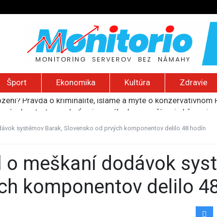
Šport
Ekonomika
Kultúra
Zdravie
ancúzsku stretne s obeťami sexuálneho zneužívania kňazmi
liónov eur na pomoc farmárom, ktorých postihla blokáda prí
ú radu štátu po incidente s dronom pri ukrajinskom lietadle
dávok systémov Barak, Slovensko od prvých komponentov delilo 48 hodín
lčanie prezidentskej kandidátky francúzskych Zelených
ození? Pravda o kriminalite, islame a mýte o konzervatívn
ch komponentov delilo 4