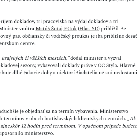
ríjem dokladov, tri pracoviská na výdaj dokladov a tri
 Minister vnútra
Matúš Šutaj Eštok
(
Hlas-SD
) priblížil, že
ovný pas, občiansky či vodičský preukaz je iba približne desať
ientskom centre.
 krajských či väčších mestách,“
dodal minister a vyzval
okladovej sezóny, vybavovali doklady práve v OC Styla. Hlavné
obuje dlhé čakacie doby a niektorí žiadatelia už ani nedostan
duchšie je objednať sa na termín vybavenia. Ministerstvo
ch termínov v oboch bratislavských klientskych centrách.
„Ak
ť najneskôr 12 hodín pred termínom. V opačnom prípade budete
pozornilo ministerstvo.