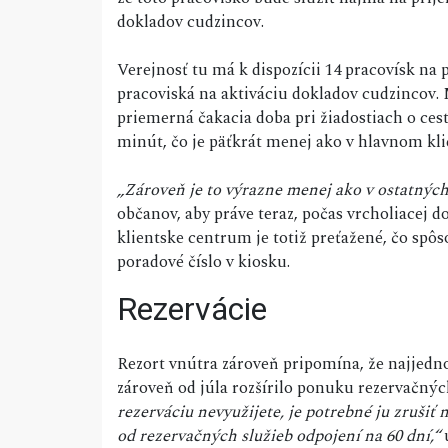
dokladov cudzincov.
Verejnosť tu má k dispozícii 14 pracovísk na p
pracoviská na aktiváciu dokladov cudzincov.
priemerná čakacia doba pri žiadostiach o cest
minút, čo je päťkrát menej ako v hlavnom kl
„Zároveň je to výrazne menej ako v ostatných
občanov, aby práve teraz, počas vrcholiacej d
klientske centrum je totiž preťažené, čo spôs
poradové číslo v kiosku.
Rezervácie
Rezort vnútra zároveň pripomína, že najjedno
zároveň od júla rozšírilo ponuku rezervačný
rezerváciu nevyužijete, je potrebné ju zruši
od rezervačných služieb odpojení na 60 dní,“
u