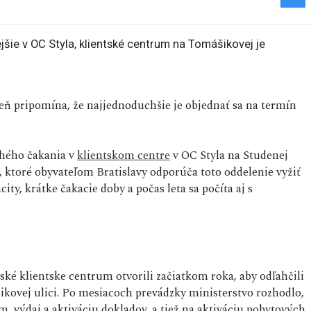
oveň pripomína, že najjednoduchšie je objednať sa na termín
lhého čakania v
klientskom centre
v OC Styla na Studenej
, ktoré obyvateľom Bratislavy odporúča toto oddelenie vyžiť
ty, krátke čakacie doby a počas leta sa počíta aj s
a
ské klientske centrum otvorili začiatkom roka, aby odľahčili
kovej ulici. Po mesiacoch prevádzky ministerstvo rozhodlo,
m, výdaj a aktiváciu dokladov, a tiež na aktiváciu pobytových