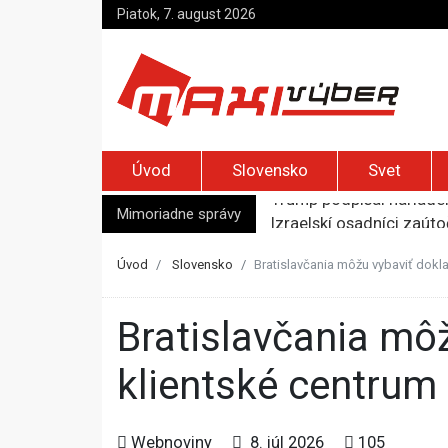
Piatok, 7. august 2026
Úvod
Slovensko
Svet
Mimoriadne správy
Izraelskí osadníci zaút
MAAE varuje pred častým
Zelenskyj prvýkrát od r
Úvod
Slovensko
Bratislavčania môžu vybaviť dokla
Jemenskí Húsíovia spust
Trump podpísal nariaden
Bratislavčania môžu vybaviť doklady rýchlejšie v OC Styla,
klientské centrum
Webnoviny
8. júl 2026
105