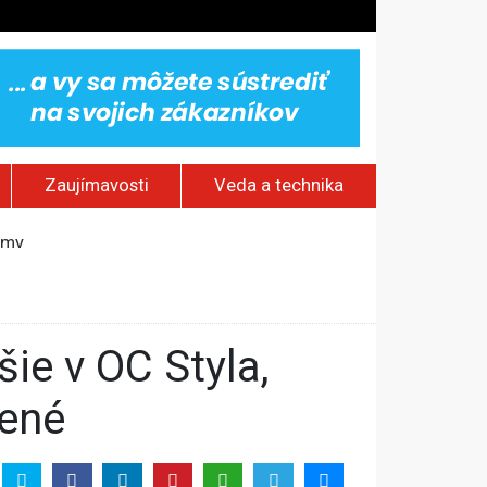
Zaujímavosti
Veda a technika
omy
ktrárni
vy
jakov
žené