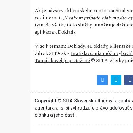
Ak je návšteva klientskeho centra na Studenej 
cez internet.
„V takom prípade však musíte by
tým, že všetky tieto služby umožňuje držite
aplikácia
eDoklady
.
Viac k témam:
Doklady
,
eDoklady
,
Klientské
Zdroj: SITA.sk -
Bratislavčania môžu vybaviť 
Tomášikovej je preťažené
© SITA Všetky práv
Copyright © SITA Slovenská tlačová agentúra
agentúra a. s. si vyhradzuje právo udeľovať 
článku a jeho častí.