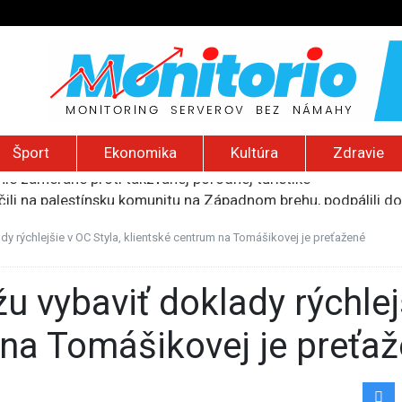
Šport
Ekonomika
Kultúra
Zdravie
očili na palestínsku komunitu na Západnom brehu, podpálili d
i výpadkami elektriny v ukrajinskej Záporožskej jadrovej ele
uskej invázie navštívi Srbsko, Kyjev ho chce odpútať od Mosk
dy rýchlejšie v OC Styla, klientské centrum na Tomášikovej je preťažené
ili raketové a dronové útoky, zabili najmenej 38 vládnych vo
ie zamerané proti takzvanej pôrodnej turistike
 na Tomášikovej je preťa