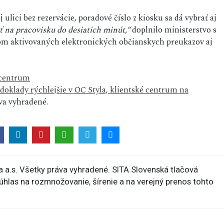
ulici bez rezervácie, poradové číslo z kiosku sa dá vybrať aj
ť na pracovisku do desiatich minút,“
doplnilo ministerstvo s
ľom aktivovaných elektronických občianskych preukazov aj
 centrum
doklady rýchlejšie v OC Styla, klientské centrum na
a vyhradené.
 a.s. Všetky práva vyhradené. SITA Slovenská tlačová
súhlas na rozmnožovanie, šírenie a na verejný prenos tohto