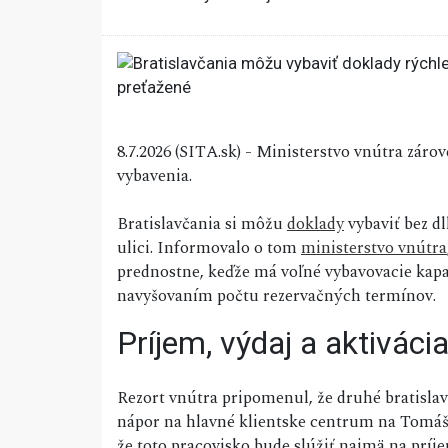
8.7.2026 (SITA.sk) - Ministerstvo vnútra zár
vybavenia.
Bratislavčania si môžu
doklady
vybaviť bez d
ulici. Informovalo o tom
ministerstvo vnútra
prednostne, keďže má voľné vybavovacie kapaci
navyšovaním počtu rezervačných termínov.
Príjem, výdaj a aktiváci
Rezort vnútra pripomenul, že druhé bratislav
nápor na hlavné klientske centrum na Tomáši
že toto pracovisko bude slúžiť najmä na príje