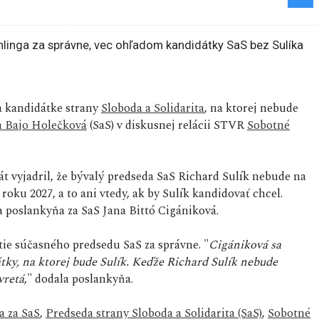
na kandidátke strany
Sloboda a Solidarita
, na ktorej nebude
 Bajo Holečková
(SaS) v diskusnej relácii STVR
Sobotné
át vyjadril, že bývalý predseda SaS Richard Sulík nebude na
 roku 2027, a to ani vtedy, ak by Sulík kandidovať chcel.
la poslankyňa za SaS Jana Bittó Cigániková.
e súčasného predsedu SaS za správne. "
Cigániková sa
átky, na ktorej bude Sulík. Keďže Richard Sulík nebude
vretá
," dodala poslankyňa.
a za SaS
,
Predseda strany Sloboda a Solidarita (SaS)
,
Sobotné