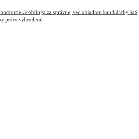
hodnutie Gröhlinga za správne, vec ohľadom kandidátky SaS
y práva vyhradené.