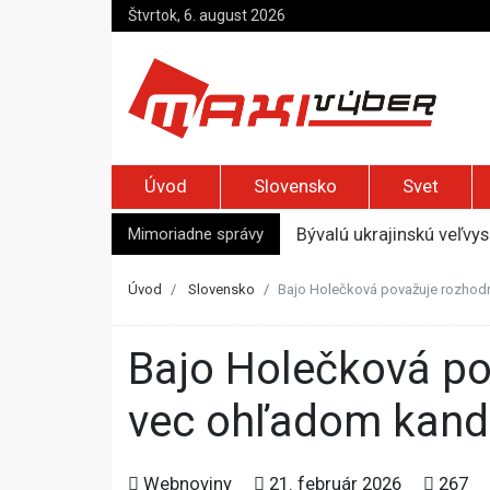
Štvrtok, 6. august 2026
Úvod
Slovensko
Svet
Mimoriadne správy
Bývalú ukrajinskú veľvy
Novinárka AFP Christin
Kremeľ rozšíril možnost
Úvod
Slovensko
Bajo Holečková považuje rozhodn
Slováci sú na európskom
Afganca odsúdili na dož
Bajo Holečková považuje rozhodnutie Gröhlinga za správne,
vec ohľadom kandi
Webnoviny
21. február 2026
267