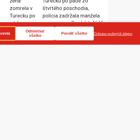
Turecku po páde zo
štvrtého poschodia,
polícia zadržala manžela
Pondelok, 16:15