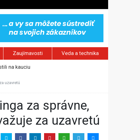
Zaujímavosti
Veda a technika
ili na kauciu
v
za uzavretú
aždý štvrtý Európan
ažuje za uzavretú