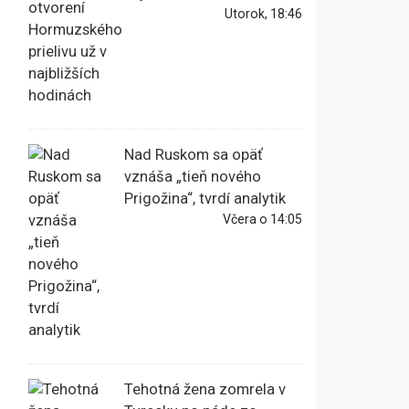
Utorok, 18:46
Nad Ruskom sa opäť
vznáša „tieň nového
Prigožina“, tvrdí analytik
Včera o 14:05
Tehotná žena zomrela v