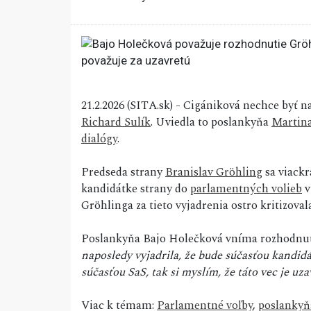
21.2.2026 (SITA.sk) - Cigániková nechce byť 
Richard Sulík
. Uviedla to poslankyňa
Martina
dialógy
.
Predseda strany
Branislav Gröhling
sa viackr
kandidátke strany do
parlamentných volieb
v
Gröhlinga za tieto vyjadrenia ostro kritizova
Poslankyňa Bajo Holečková vníma rozhodnuti
naposledy vyjadrila, že bude súčasťou kandid
súčasťou SaS, tak si myslím, že táto vec je uza
Viac k témam:
Parlamentné voľby
,
poslankyň