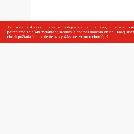
Copyright © SITA Slovenská tlačová agentúra
agentúra a. s. si vyhradzuje právo udeľovať 
článku a jeho častí.