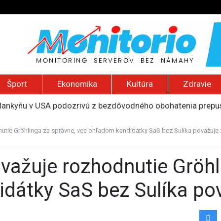
Šport
Ekonomika
Kultúra
Zdravie
slankyňu v USA podozrivú z bezdôvodného obohatenia prepust
a Assi získa medzinárodné ocenenie za slobodu tlače
i náboru do armády aj pre ďalších páchateľov trestných čino
utie Gröhlinga za správne, vec ohľadom kandidátky SaS bez Sulíka považuje 
 priemere, Taliani zaostávajú. Online vstupenky kupuje len k
ivotie za útok autom v Mníchove, zabil matku s dieťaťom
dátky SaS bez Sulíka pov