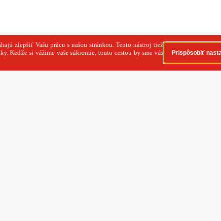
 a.s. Všetky práva vyhradené. SITA Slovenská tlačová
súhlas na rozmnožovanie, šírenie a na verejný prenos tohto