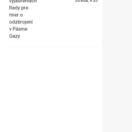
Streda, 9:35
ž