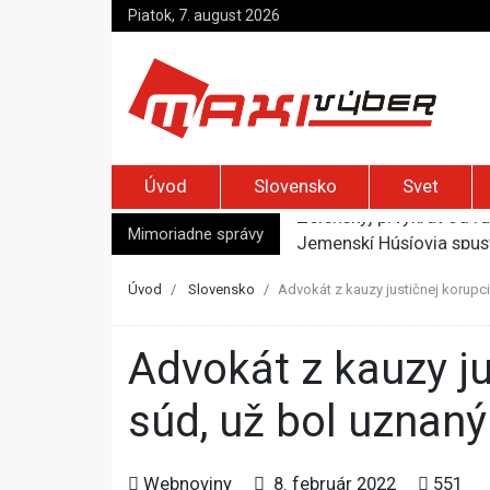
Piatok, 7. august 2026
Úvod
Slovensko
Svet
Mimoriadne správy
Jemenskí Húsíovia spust
Top foto dňa (6. august
Irán pohrozil susedom, ž
Úvod
Slovensko
Advokát z kauzy justičnej korupc
Moskva bráni bývalú šéf
Zelenskyj prvýkrát od r
Advokát z kauzy justičnej korupcie sa čoskoro postaví pred
súd, už bol uznan
Webnoviny
8. február 2022
551