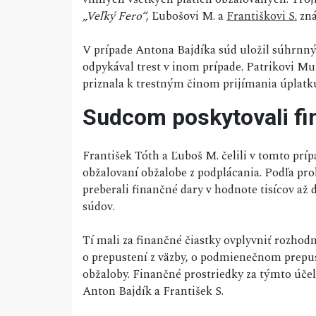
„Veľký Fero“
, Ľubošovi M. a
Františkovi S.
zn
V prípade Antona Bajdíka súd uložil súhrnný 
odpykával trest v inom prípade. Patrikovi Mur
priznala k trestným činom prijímania úplatk
Sudcom poskytovali fi
František Tóth a Ľuboš M. čelili v tomto príp
obžalovaní obžalobe z podplácania. Podľa pr
preberali finančné dary v hodnote tisícov až 
súdov.
Tí mali za finančné čiastky ovplyvniť rozhod
o prepustení z väzby, o podmienečnom prepus
obžaloby. Finančné prostriedky za týmto úče
Anton Bajdík a František S.