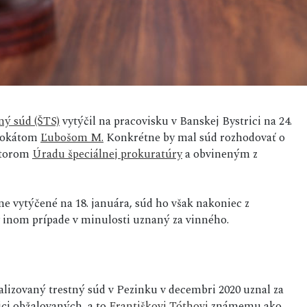
ný súd (ŠTS)
vytýčil na pracovisku v Banskej Bystrici na 24.
dvokátom
Ľubošom M.
Konkrétne by mal súd rozhodovať o
átorom
Úradu špeciálnej prokuratúry
a obvineným z
ne vytýčené na 18. januára, súd ho však nakoniec z
v inom prípade v minulosti uznaný za vinného.
alizovaný trestný súd v Pezinku v decembri 2020 uznal za
ici obžalovaných, a to
Františkovi Tóthovi
známemu ako