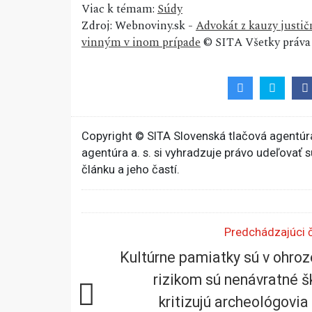
Viac k témam:
Súdy
Zdroj: Webnoviny.sk -
Advokát z kauzy justič
vinným v inom prípade
© SITA Všetky práva
Copyright © SITA Slovenská tlačová agentúra
agentúra a. s. si vyhradzuje právo udeľovať 
článku a jeho častí.
Predchádzajúci 
Kultúrne pamiatky sú v ohroz
rizikom sú nenávratné š
kritizujú archeológovia