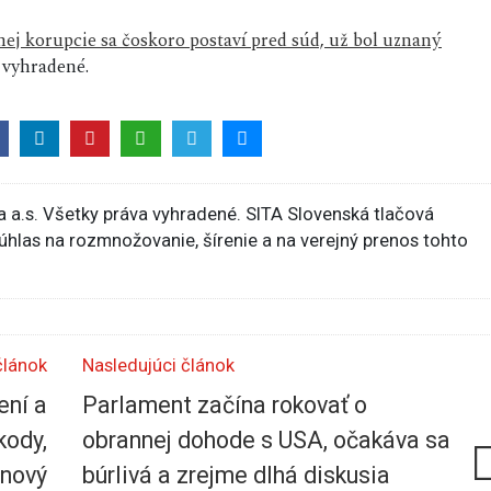
nej korupcie sa čoskoro postaví pred súd, už bol uznaný
 vyhradené.
 a.s. Všetky práva vyhradené. SITA Slovenská tlačová
súhlas na rozmnožovanie, šírenie a na verejný prenos tohto
článok
Nasledujúci článok
ení a
Parlament začína rokovať o
kody,
obrannej dohode s USA, očakáva sa
 nový
búrlivá a zrejme dlhá diskusia