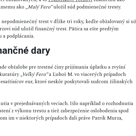
ámemu ako
„Malý Fero“
uložil súd podmienečné tresty.
nepodmienečný trest v dĺžke tri roky, keďže obžalovaný si u
zovi súd uložil finančný trest. Pätica sa ešte predtým
u a podplácania.
nančné dary
ade obžalobe pre trestné činy prijímania úplatku a zvyšní
okuratúry
„Veľký Fero“
a Ľuboš M. vo viacerých prípadoch
desaťtisícov eur, ktoré neskôr poskytovali sudcom žilinských
nutia v prejednávaných veciach. Išlo napríklad o rozhodnutia
tení z výkonu trestu a tiež zabezpečenie oslobodenia spod
lom im v niektorých prípadoch dali práve Patrik Murza,