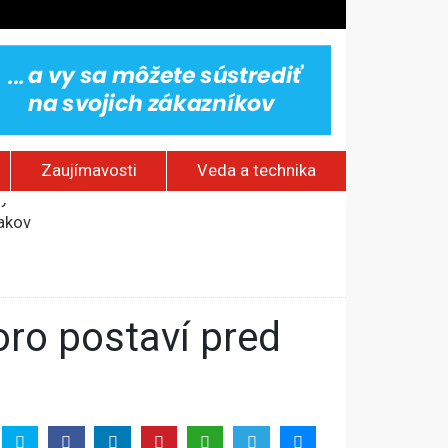
Zaujímavosti
Veda a technika
jakov
 pamätník a záchrana psov z lesných požiarov
dovaním“
vy