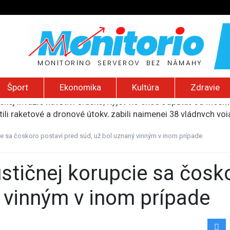
Šport
Ekonomika
Kultúra
Zdravie
ili raketové a dronové útoky, zabili najmenej 38 vládnych vo
 2026): Protest zdravotníkov, ruský letecký útok, hirošimský
e „zhasne celý Perzský záliv“, pripravil zoznam cieľov
ie sa čoskoro postaví pred súd, už bol uznaný vinným v inom prípade
ku francúzskej RT, jej vyhostenie z krajiny nazvala „prenasle
uskej invázie navštívi Srbsko, Kyjev ho chce odpútať od Mosk
ý vinným v inom prípade