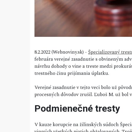
8.2.2022 (Webnoviny.sk) -
Špecializovaný trest
februára verejné zasadnutie s obvineným a
návrhu dohody o vine a treste medzi prokur
trestného činu prijímania úplatku.
Verejné zasadnutie v tejto veci bolo už pôvod
procesných dôvodov zrušil. Ľuboš M. už bol 
Podmienečné tresty
V kauze korupcie na žilinských súdoch Špeci
vinných všetkých piatich obžalovaných. Troj