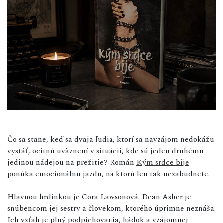
Čo sa stane, keď sa dvaja ľudia, ktorí sa navzájom nedokážu
vystáť, ocitnú uväznení v situácii, kde sú jeden druhému
jedinou nádejou na prežitie? Román
Kým srdce bije
ponúka emocionálnu jazdu, na ktorú len tak nezabudnete.
Hlavnou hrdinkou je Cora Lawsonová. Dean Asher je
snúbencom jej sestry a človekom, ktorého úprimne neznáša.
Ich vzťah je plný podpichovania, hádok a vzájomnej