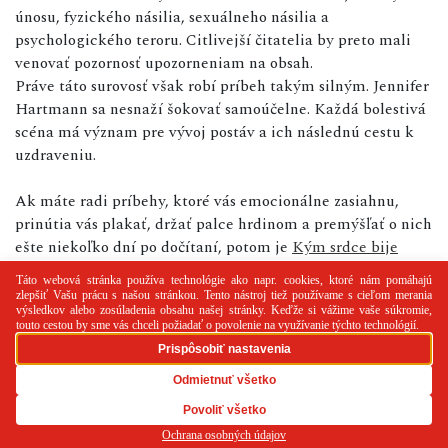
únosu, fyzického násilia, sexuálneho násilia a
psychologického teroru. Citlivejší čitatelia by preto mali
venovať pozornosť upozorneniam na obsah.
Práve táto surovosť však robí príbeh takým silným. Jennifer
Hartmann sa nesnaží šokovať samoúčelne. Každá bolestivá
scéna má význam pre vývoj postáv a ich následnú cestu k
uzdraveniu.
Ak máte radi príbehy, ktoré vás emocionálne zasiahnu,
prinútia vás plakať, držať palce hrdinom a premýšľať o nich
ešte niekoľko dní po dočítaní, potom je
Kým srdce bije
výbornou voľbou.
PR článok
Reklama
Spolupráca
Kontakt
Zásady
používania cookies
RSS