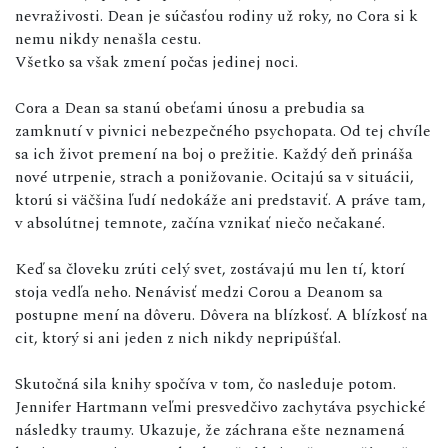
nevraživosti. Dean je súčasťou rodiny už roky, no Cora si k
nemu nikdy nenašla cestu.
Všetko sa však zmení počas jedinej noci.
Cora a Dean sa stanú obeťami únosu a prebudia sa
zamknutí v pivnici nebezpečného psychopata. Od tej chvíle
sa ich život premení na boj o prežitie. Každý deň prináša
nové utrpenie, strach a ponižovanie. Ocitajú sa v situácii,
ktorú si väčšina ľudí nedokáže ani predstaviť. A práve tam,
v absolútnej temnote, začína vznikať niečo nečakané.
Keď sa človeku zrúti celý svet, zostávajú mu len tí, ktorí
stoja vedľa neho. Nenávisť medzi Corou a Deanom sa
postupne mení na dôveru. Dôvera na blízkosť. A blízkosť na
cit, ktorý si ani jeden z nich nikdy nepripúšťal.
Skutočná sila knihy spočíva v tom, čo nasleduje potom.
Jennifer Hartmann veľmi presvedčivo zachytáva psychické
následky traumy. Ukazuje, že záchrana ešte neznamená