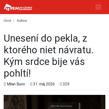
Úvod
Kultúra
Unesení do pekla, z
ktorého niet návratu.
Kým srdce bije vás
pohltí!
Milan Buno
31. máj 2026
329