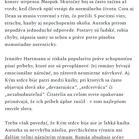
koniec utrpenia. Naopak. Skutočný boj sa často začína až
vtedy, keď človek opäť vstúpi do normálneho života. Cora aj
Dean sa musia vyrovnať s tým, čo prežili. S pocitmi viny,
strachu, hanby aj nepochopením okolia. Autorka pritom
nepodáva jednoduché odpovede. Postavy sú ľudské, robia
chyby, zápasia samy so sebou a práve preto pôsobia
mimoriadne autenticky.
Jennifer Hartmann si získala popularitu práve schopnosťou
písať príbehy, ktoré nie sú prvoplánové. Jej romány bývajú
emocionálne náročné, no zároveň nesmierne návykové. Aj
Kým srdce bije patrí medzi knihy, pri ktorých sa často
objavujú slová ako „devastujúca“, „srdcervúca“ či
„nezabudnuteľná“. Čitatelia na celom svete opakovane
priznávajú, že ich príbeh úplne zničil - v tom najlepšom
zmysle slova.
Treba však povedať, že Kým srdce bije nie je ľahká kniha.
Autorka sa nevyhýba násiliu, psychickému týraniu ani
ďalším veľmi náročným témam. Román obsahuje scény