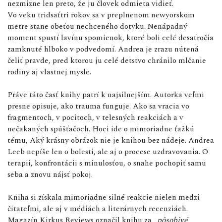
nezmizne len preto, že ju človek odmieta vidieť.
Vo veku tridsaťtri rokov sa v preplnenom newyorskom
metre stane obeťou nechceného dotyku. Nenápadný
moment spustí lavínu spomienok, ktoré boli celé desaťročia
zamknuté hlboko v podvedomí. Andrea je zrazu nútená
čeliť pravde, pred ktorou ju celé detstvo chránilo mlčanie
rodiny aj vlastnej mysle.
Práve táto časť knihy patrí k najsilnejším. Autorka veľmi
presne opisuje, ako trauma funguje. Ako sa vracia vo
fragmentoch, v pocitoch, v telesných reakciách a v
nečakaných spúšťačoch. Hoci ide o mimoriadne ťažkú
tému, Aký krásny obrázok nie je knihou bez nádeje. Andrea
Leeb nepíše len o bolesti, ale aj o procese uzdravovania. O
terapii, konfrontácii s minulosťou, o snahe pochopiť samu
seba a znovu nájsť pokoj.
Kniha si získala mimoriadne silné reakcie nielen medzi
čitateľmi, ale aj v médiách a literárnych recenziách.
Magazín Kirkus Reviews označil knihu za
„pôsobivé