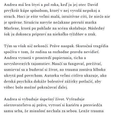
Andrea má len štyri a pol roka, keď ju jej otec David
prvýkrát kúpe spôsobom, ktorý v nej vyvolá nepokoj a
strach. Hoci je ešte veľmi malá, intuitívne cíti, že niečo nie
je správne. Situáciu navyše nečakane preruší matka
Marlene, ktorá po pohľade na scénu skolabuje. Následný
šok ju dokonca pripraví na niekoľko týždňov o zrak.
Tým sa však nič nekončí. Práve naopak. Skutočná tragédia
spočíva v tom, že rodina sa rozhodne pravdu nevidieť.
Andrea vyrastá v prostredí popierania, ticha a
nevyslovených tajomstiev. Naučí sa fungovať, prežívať,
usmievať sa a budovať si život, no trauma zostáva hlboko
ukrytá pod povrchom. Autorka veľmi citlivo ukazuje, ako
detská psychika dokáže bolestivé zážitky potlačiť, aby
vôbec bolo možné pokračovať ďalej.
Andrea si vybuduje úspešný život. Vyštuduje
ošetrovateľstvo aj právo, vytvorí si kariéru a presviedča
samu seba, že minulosť nechala za sebou. Lenže trauma