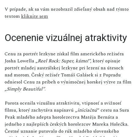
V prípade, ak sa vám nezobrazil zdieľaný obsah nad týmto
textom
kliknite sem
Ocenenie vizuálnej atraktivity
Cenu za portrét lezkyne získal film amerického režiséra
Josha Lowella
„Reel Rock: Super, kámo!“,
ktorý opisuje
portrét mladej austrálskej lezkyne pri lezení na útesoch
nad morom. Český režisér Tomáš Galásek si z Popradu
odniesol Cenu za príbeh o výnimočnej horskej výzve za film
„Simply Beautiful“
.
Porota ocenila vizuálnu atraktivitu, vtipnosť a svižnosť
filmu, ktorý zachytáva napínavú „
iniciačnú
“ cestu na Sura
Peak mladého adepta horolezectva Matěja Bernáta a
jedného z najlepších českých horolezcov Mareka Holečka.
Čestné uznanie putovalo do rúk mladého slovenského