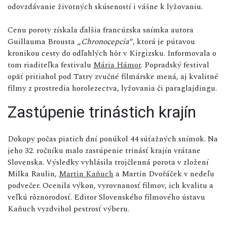
odovzdávanie životných skúseností i vášne k lyžovaniu.
Cenu poroty získala ďalšia francúzska snímka autora
Guillauma Brousta „
Chronocepcia
“, ktorá je pútavou
kronikou cesty do odľahlých hôr v Kirgizsku. Informovala o
tom riaditeľka festivalu
Mária Hámor
. Popradský festival
opäť pritiahol pod Tatry zvučné filmárske mená, aj kvalitné
filmy z prostredia horolezectva, lyžovania či paraglajdingu.
Zastúpenie trinástich krajín
Dokopy počas piatich dní ponúkol 44 súťažných snímok. Na
jeho 32. ročníku malo zastúpenie trinásť krajín vrátane
Slovenska. Výsledky vyhlásila trojčlenná porota v zložení
Milka Raulin,
Martin Kaňuch
a Martin Dvořáček v nedeľu
podvečer. Ocenila výkon, vyrovnanosť filmov, ich kvalitu a
veľkú rôznorodosť. Editor Slovenského filmového ústavu
Kaňuch vyzdvihol pestrosť výberu.