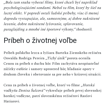
„Bola tam snaha vyberať filmy, ktoré chceli byť napríklad
psychologizujúcimi sondami. Nebol tu film, ktorý by šiel na
lacný efekt. V popredí ostali ľudské príbehy, viac či menej
dopredu vystupujúce, ale, samozrejme, aj dobre nakrútené
lezenie, dobre nakrútené lyžovanie, splavovanie,
paraglajding a mnohé iné športové výkony,“
zhodnotil.
Príbeh o životnej voľbe
Príbeh poľského lezca a lyžiara Barteka Ziemskeho režiséra
Oswalda Rodriga Pereira
„Tichý únik“
porota ocenila
Cenou za príbeh o duchu hôr. Film zachytáva neopísateľné
zážitky eufórie i samoty uprostred hôr, hľadanie opory v
druhom človeku i obetovanie sa pre neho v krízovej situácii.
Cena za príbeh o životnej voľbe, ktorý vo filme
„Horská
vodkyňa Denisa Šulcová“
vykresľuje príbeh prvej slovenskej
horskej vodkyne, patrí slovenskému režisérovi Rasťovi
Hatiarovi.