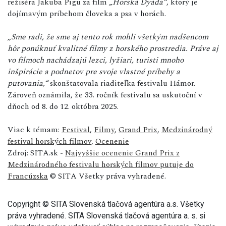
režiséra Jakuba Pigu za film
„Horská Dyáda“
, ktorý je
dojímavým príbehom človeka a psa v horách.
„Sme radi, že sme aj tento rok mohli všetkým nadšencom
hôr ponúknuť kvalitné filmy z horského prostredia. Práve aj
vo filmoch nachádzajú lezci, lyžiari, turisti mnoho
inšpirácie a podnetov pre svoje vlastné príbehy a
putovania,“
skonštatovala riaditeľka festivalu Hámor.
Zároveň oznámila, že 33. ročník festivalu sa uskutoční v
dňoch od 8. do 12. októbra 2025.
Viac k témam:
Festival
,
Filmy
,
Grand Prix
,
Medzinárodný
festival horských filmov
,
Ocenenie
Zdroj: SITA.sk -
Najvyššie ocenenie Grand Prix z
Medzinárodného festivalu horských filmov putuje do
Francúzska
© SITA Všetky práva vyhradené.
Copyright © SITA Slovenská tlačová agentúra a.s. Všetky
práva vyhradené. SITA Slovenská tlačová agentúra a. s. si