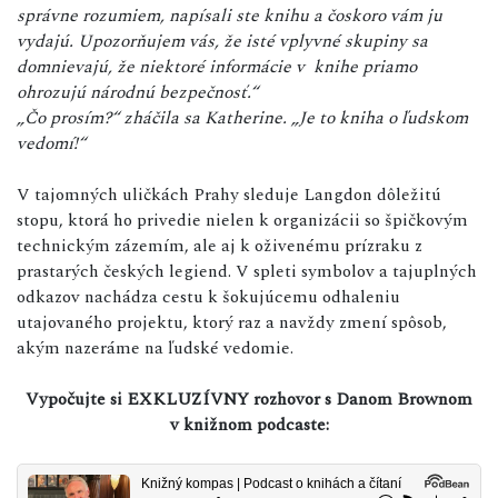
správne rozumiem, napísali ste knihu a čoskoro vám ju
vydajú. Upozorňujem vás, že isté vplyvné skupiny sa
domnievajú, že niektoré informácie v knihe priamo
ohrozujú národnú bezpečnosť.“
„Čo prosím?“ zháčila sa Katherine. „Je to kniha o ľudskom
vedomí!“
V tajomných uličkách Prahy sleduje Langdon dôležitú
stopu, ktorá ho privedie nielen k organizácii so špičkovým
technickým zázemím, ale aj k oživenému prízraku z
prastarých českých legiend. V spleti symbolov a tajuplných
odkazov nachádza cestu k šokujúcemu odhaleniu
utajovaného projektu, ktorý raz a navždy zmení spôsob,
akým nazeráme na ľudské vedomie.
Vypočujte si EXKLUZÍVNY rozhovor s Danom Brownom
v knižnom podcaste: