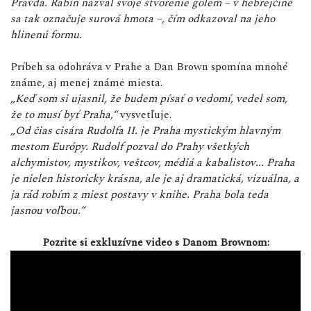
Pravda. Rabín nazval svoje stvorenie golem – v hebrejčine
sa tak označuje surová hmota –, čím odkazoval na jeho
hlinenú formu.
Príbeh sa odohráva v Prahe a Dan Brown spomína mnohé
známe, aj menej známe miesta.
„Keď som si ujasnil, že budem písať o vedomí, vedel som,
že to musí byť Praha,“
vysvetľuje.
„Od čias cisára Rudolfa II. je Praha mystickým hlavným
mestom Európy. Rudolf pozval do Prahy všetkých
alchymistov, mystikov, veštcov, médiá a kabalistov... Praha
je nielen historicky krásna, ale je aj dramatická, vizuálna, a
ja rád robím z miest postavy v knihe. Praha bola teda
jasnou voľbou.“
Pozrite si exkluzívne video s Danom Brownom: