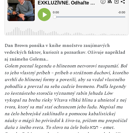
Dan Brown ponúka v knihe množstvo zaujímavých
vedeckých faktov, kuriozít a poznatkov. Oživuje napríklad
aj známeho Golema...
Golem poznal legendu o hlinenom netvorovi naspamäť. Bol
to jeho vlastný príbeh – príbeh o strážnom duchovi, ktorého
uvrhli do hlinenej formy a poverili, aby sa vzdal vlastného
pohodlia a prevzal na seba cudzie bremeno. Podľa legendy
zo šestnásteho storočia významný rabín Jehuda Löw
vykopal na brehu rieky Vltava vlhkú hlinu a uhnietol z nej
tvora, ktorý sa mal stať ochrancom jeho ľudu. Napísal mu
na čelo hebrejské zaklínadlo a pomocou kabalistickej
náuky o mágii ho priviedol k živo-tu, pričom mu prepožičal
dušu z iného sveta. To slovo na čele bolo תמא – emet.