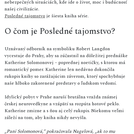
nebezpečných situáciách, kde ide o život, moc i budúcnosť
našej civilizácie.
Posledné tajomstvo
je šiesta kniha série.
O čom je Posledné tajomstvo?
Uznávaný odborník na symboliku Robert Langdon
vycestuje do Prahy, aby sa zúčastnil na dôležitej prednáške
Katherine Solomonovej – poprednej noetičky, s ktorou má
romantický pomer. Katherine len nedávno dokončila
rukopis knihy so zarážajúcim záverom, ktorý spochybňuje
naše hlboko zakorenené predstavy o ľudskom vedomí.
Idylický pobyt v Prahe naruší brutálna vražda známej
českej neurovedkyne a vzápätí sa rozpúta hotové peklo.
Katherine zmizne a s ňou aj celý rukopis. Niekomu veľmi
záleží na tom, aby kniha nikdy nevyšla.
„Pani Solomonová,“ pokračovala Nagelová, „ak to mu