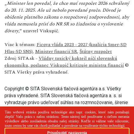
„
Minister len povedal, že chce mať rozpočet 2026 schválený
do 20. 11. 2025. Ale už nebolo povedané prečo. Dôvod je
obídenie platného zákona o rozpočtovej zodpovednosti, aby
vláda nemusela prísť do NR SR so žiadosťou o vyslovenie
dôvery
,“ uzavrel Viskupič.
Viac k témam:
Ficova vláda 2023 - 2027 (koalícia Smer-SD
Hlas-SD SNS)
,
Minister financií SR
,
Štátny rozpočet
Zdroj: SITA.sk -
Vládny toxický kokteil ničí slovenskú
ekonomiku, poslanec Viskupič kritizuje ministra financií
©
SITA Všetky práva vyhradené.
Copyright © SITA Slovenská tlačová agentúra a.s. Všetky
práva vyhradené. SITA Slovenská tlačová agentúra a. s. si
vyhradzuje právo udeľovať súhlas na rozmnožovanie, šírenie
a na verejný prenos tohto článku a jeho častí.