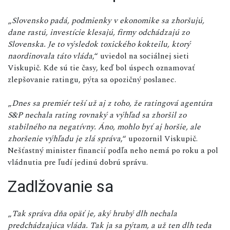
„
Slovensko padá, podmienky v ekonomike sa zhoršujú,
dane rastú, investície klesajú, firmy odchádzajú zo
Slovenska. Je to výsledok toxického kokteilu, ktorý
naordinovala táto vláda
,“ uviedol na sociálnej sieti
Viskupič. Kde sú tie časy, keď bol úspech oznamovať
zlepšovanie ratingu, pýta sa opozičný poslanec.
„
Dnes sa premiér teší už aj z toho, že ratingová agentúra
S&P nechala rating rovnaký a výhľad sa zhoršil zo
stabilného na negatívny. Áno, mohlo byť aj horšie, ale
zhoršenie výhľadu je zlá správa
,“ upozornil Viskupič.
Nešťastný minister financií podľa neho nemá po roku a pol
vládnutia pre ľudí jedinú dobrú správu.
Zadlžovanie sa
„
Tak správa dňa opäť je, aký hrubý dlh nechala
predchádzajúca vláda. Tak ja sa pýtam, a už ten dlh teda