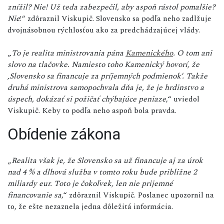
znížil? Nie! Už teda zabezpečil, aby aspoň rástol pomalšie?
Nie
!“ zdôraznil Viskupič. Slovensko sa podľa neho zadlžuje
dvojnásobnou rýchlosťou ako za predchádzajúcej vlády.
„
To je realita ministrovania pána
Kamenického
. O tom ani
slovo na tlačovke. Namiesto toho Kamenický hovorí, že
‚Slovensko sa financuje za príjemných podmienok‘. Takže
druhá ministrova samopochvala dňa je, že je hrdinstvo a
úspech, dokázať si požičať chýbajúce peniaze
,“ uviedol
Viskupič. Keby to podľa neho aspoň bola pravda.
Obídenie zákona
„
Realita však je, že Slovensko sa už financuje aj za úrok
nad 4 % a dlhová služba v tomto roku bude približne 2
miliardy eur. Toto je čokoľvek, len nie prijemné
financovanie sa
,“ zdôraznil Viskupič. Poslanec upozornil na
to, že ešte nezaznela jedna dôležitá informácia.