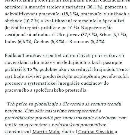
operátori a montéri strojov a zariadení (38,1 %), pomocní a
nekvalifikovaní pracovníci (18,5 %), pracovníci v službách a
obchode (10,7 %) a kvalifikovaní remeselníci a špecialisti
(každá kategória približne po 10 %). Najpočetnejšie
zastúpené sú národnosti Ukrajincov (37,5 %), Srbov (6,7 %),
Indov (6,6 %), Čechov (5,3 %) a Rumunov (5,2 %).
Podľa odborníkov sa podiel zahraničných pracovníkov na
slovenskom trhu môže v nasledujúcich rokoch postupne
priblížiť k 15 %, podobne ako v susedných krajinách. Tento
rast bude závisieť predovšetkým od zlepšenia povoľovacích
procesov a systematickej integrácie cudzincov do
pracovného a spoločenského prostredia.
"Trh práce sa globalizuje a Slovensko sa tomuto trendu
nevyhne. Čím skôr nastavíme transparentné a
predvídateľné pravidlá pre zamestnávanie cudzincov, tým
lepšie sa vyrovnáme s nedostatkom pracovníkov,"
skonštatoval
Martin Malo
, riaditeľ
Grafton Slovakia
a