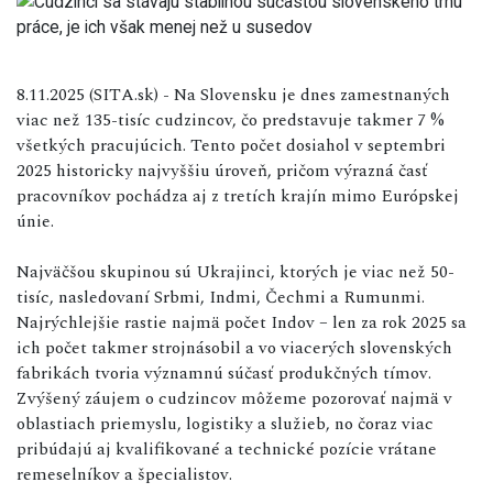
8.11.2025 (SITA.sk) - Na Slovensku je dnes zamestnaných
viac než 135-tisíc cudzincov, čo predstavuje takmer 7 %
všetkých pracujúcich. Tento počet dosiahol v septembri
2025 historicky najvyššiu úroveň, pričom výrazná časť
pracovníkov pochádza aj z tretích krajín mimo Európskej
únie.
Najväčšou skupinou sú Ukrajinci, ktorých je viac než 50-
tisíc, nasledovaní Srbmi, Indmi, Čechmi a Rumunmi.
Najrýchlejšie rastie najmä počet Indov – len za rok 2025 sa
ich počet takmer strojnásobil a vo viacerých slovenských
fabrikách tvoria významnú súčasť produkčných tímov.
Zvýšený záujem o cudzincov môžeme pozorovať najmä v
oblastiach priemyslu, logistiky a služieb, no čoraz viac
pribúdajú aj kvalifikované a technické pozície vrátane
remeselníkov a špecialistov.