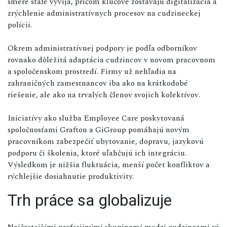
smere stále vyvíja, pričom kľúčové zostávajú digitalizácia a
zrýchlenie administratívnych procesov na cudzineckej
polícii.
Okrem administratívnej podpory je podľa odborníkov
rovnako dôležitá adaptácia cudzincov v novom pracovnom
a spoločenskom prostredí. Firmy už nehľadia na
zahraničných zamestnancov iba ako na krátkodobé
riešenie, ale ako na trvalých členov svojich kolektívov.
Iniciatívy ako služba Employee Care poskytovaná
spoločnosťami Grafton a GiGroup pomáhajú novým
pracovníkom zabezpečiť ubytovanie, dopravu, jazykovú
podporu či školenia, ktoré uľahčujú ich integráciu.
Výsledkom je nižšia fluktuácia, menší počet konfliktov a
rýchlejšie dosiahnutie produktivity.
Trh práce sa globalizuje
Najčastejšími profesijnými skupinami medzi cudzincami sú