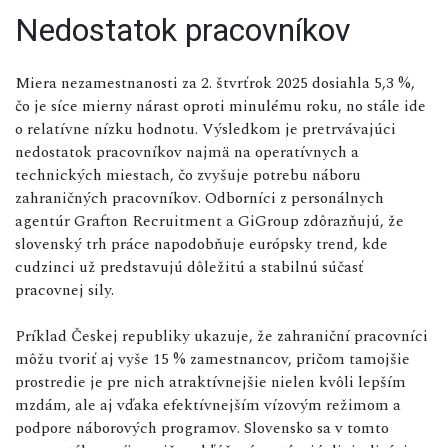
Nedostatok pracovníkov
Miera nezamestnanosti za 2. štvrťrok 2025 dosiahla 5,3 %,
čo je síce mierny nárast oproti minulému roku, no stále ide
o relatívne nízku hodnotu. Výsledkom je pretrvávajúci
nedostatok pracovníkov najmä na operatívnych a
technických miestach, čo zvyšuje potrebu náboru
zahraničných pracovníkov. Odborníci z personálnych
agentúr Grafton Recruitment a GiGroup zdôrazňujú, že
slovenský trh práce napodobňuje európsky trend, kde
cudzinci už predstavujú dôležitú a stabilnú súčasť
pracovnej sily.
Príklad Českej republiky ukazuje, že zahraniční pracovníci
môžu tvoriť aj vyše 15 % zamestnancov, pričom tamojšie
prostredie je pre nich atraktívnejšie nielen kvôli lepším
mzdám, ale aj vďaka efektívnejším vízovým režimom a
podpore náborových programov. Slovensko sa v tomto