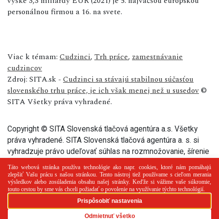
výške 3,3 miliardy EUR (2021) je 5. najväčšou európskou
personálnou firmou a 16. na svete.
Viac k témam:
Cudzinci
,
Trh práce
,
zamestnávanie
cudzincov
Zdroj: SITA.sk -
Cudzinci sa stávajú stabilnou súčasťou
slovenského trhu práce, je ich však menej než u susedov
©
SITA Všetky práva vyhradené.
Copyright © SITA Slovenská tlačová agentúra a.s. Všetky
práva vyhradené. SITA Slovenská tlačová agentúra a. s. si
vyhradzuje právo udeľovať súhlas na rozmnožovanie, šírenie
a na verejný prenos tohto článku a jeho častí.